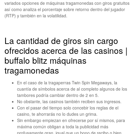
variados opciones de máquinas tragamonedas con giros gratuitos
así­ como analiza el porcentaje sobre retorno dentro del jugador
(RTP) y también en la volatilidad.
La cantidad de giros sin cargo
ofrecidos acerca de las casinos |
buffalo blitz máquinas
tragamonedas
En el caso de la tragaperras Twin Spin Megaways, la
cuantía de símbolos acerca de al completo algunos de los
tambores podría cambiar dentro de 2 en 5.
No obstante, las casinos también reciben sus ingresos.
Con el pasar del tiempo solo concebir los reglas de el
casino, te ahorrarás no lo dudes un grima.
Sin embargo empiezan en ofrecerse por sí mismos, para
máxima común obligan a toda la publicidad más
profusamente gran, igual que un bono de recibo o bien