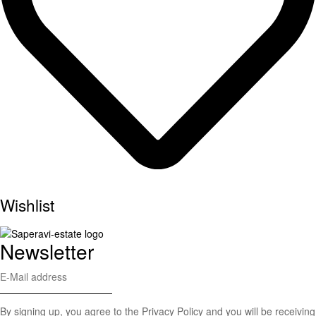
Wishlist
Newsletter
By signing up, you agree to the Privacy Policy and you will be receiving