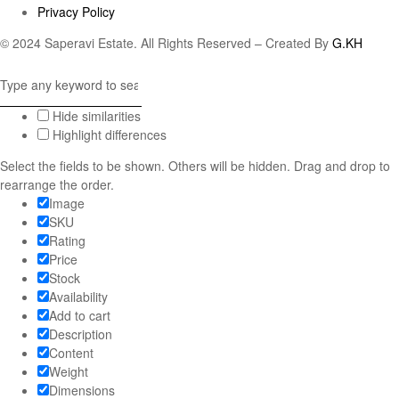
Privacy Policy
© 2024 Saperavi Estate. All Rights Reserved – Created By
G.KH
Hide similarities
Highlight differences
Select the fields to be shown. Others will be hidden. Drag and drop to
rearrange the order.
Image
SKU
Rating
Price
Stock
Availability
Add to cart
Description
Content
Weight
Dimensions