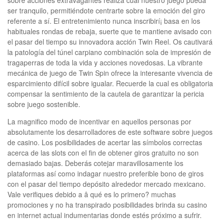
sobre acciones extravagantes realiza cual nuestro juego pueda
ser tranquilo, permitiéndote centrarte sobre la emoción del giro
referente a sí. El entretenimiento nunca inscribirí¡ basa en los
habituales rondas de rebaja, suerte que te mantiene avisado con
el pasar del tiempo su innovadora acción Twin Reel. Os cautivará
la patologí­a del túnel carpiano combinación sola de impresión de
tragaperras de toda la vida y acciones novedosas. La vibrante
mecánica de juego de Twin Spin ofrece la interesante vivencia de
esparcimiento difícil sobre igualar. Recuerde la cual es obligatoria
compensar la sentimiento de la cautela de garantizar la pericia
sobre juego sostenible.
La magnifico modo de incentivar en aquellos personas por
absolutamente los desarrolladores de este software sobre juegos
de casino. Los posibilidades de acertar las símbolos correctas
acerca de las slots con el fin de obtener giros gratuito no son
demasiado bajas. Deberás cotejar maravillosamente los
plataformas así­ como indagar nuestro preferible bono de giros
con el pasar del tiempo depósito alrededor mercado mexicano.
Vale verifiques debido a â qué es lo primero? muchas
promociones y no ha transpirado posibilidades brinda su casino
en internet actual indumentarias donde estés próximo a sufrir.