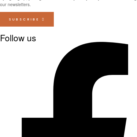
our newsletters.
SUBSCRIBE
Follow us