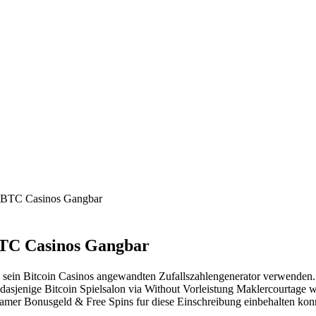
rn BTC Casinos Gangbar
 BTC Casinos Gangbar
n sein Bitcoin Casinos angewandten Zufallszahlengenerator verwenden. 
t dasjenige Bitcoin Spielsalon via Without Vorleistung Maklercourtage w
mer Bonusgeld & Free Spins fur diese Einschreibung einbehalten kon