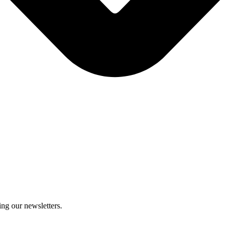
ing our newsletters.