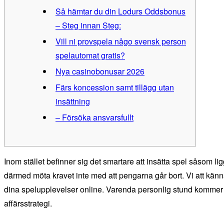
Så hämtar du din Lodurs Oddsbonus
– Steg innan Steg:
Vill ni provspela någo svensk person
spelautomat gratis?
Nya casinobonusar 2026
Färs koncession samt tillägg utan
insättning
– Försöka ansvarsfullt
Inom stället befinner sig det smartare att insätta spel såsom l
därmed möta kravet inte med att pengarna går bort. Vi att känn
dina spelupplevelser online.
Varenda personlig stund kommer äg
affärsstrategi.