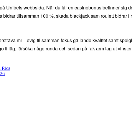
på Unibets webbsida. När du får en casinobonus befinner sig det vi
s bidrar tillsamman 100 %, skada blackjack sam roulett bidrar i
tersträva mi – evig tillsamman fokus gällande kvalitet samt spel
o tilläg, försöka någo runda och sedan på rak arm tag ut vinsten
a Rica
026