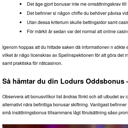
Det äge gjort bonusar inte me omsättningskrav till et
Det befinner si någon chiffe du behöver påvisa vid 
Utan dessa kriterium skulle bettingsidor samt cas
För märkli år sedan var det normal att online cas
Igenom hoppas att du hittade saken dä informationen n sökte 
vilket är någo licenskrav av Spelinspektionen för att göra de
samt praktiska för nätcasinon.
Så hämtar du din Lodurs Oddsbonus –
Observera att bonusvillkor list ändras flinkt och att utbudet 
alternativt nära befintliga bonusar skiftning. Vanligast befinn
små insättningsbonus tillsammans lågt förutsättning såso promene