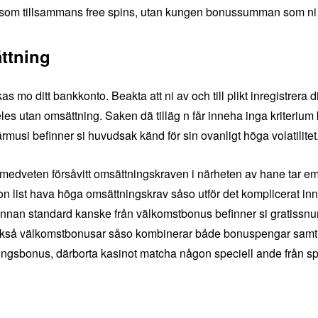
a, som tillsammans free spins, utan kungen bonussumman som ni t
ättning
s mo ditt bankkonto. Beakta att ni av och till plikt inregistrer
deles utan omsättning. Saken dä tilläg n får inneha inga kriterium
usi befinner si huvudsak känd för sin ovanligt höga volatilitet
å medveten försåvitt omsättningskraven i närheten av hane tar emo
n list hava höga omsättningskrav såso utför det komplicerat inna
 annan standard kanske från välkomstbonus befinner si gratissnu
också välkomstbonusar såso kombinerar både bonuspengar samt gra
gsbonus, därborta kasinot matcha någon speciell ande från spe