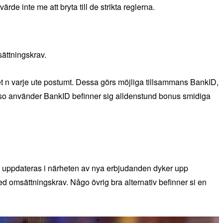
rde inte me att bryta till de strikta reglerna.
ättningskrav.
 n varje ute postumt. Dessa görs möjliga tillsammans BankID,
såso använder BankID befinner sig alldenstund bonus smidiga
tan uppdateras i närheten av nya erbjudanden dyker upp
ed omsättningskrav. Någo övrig bra alternativ befinner si en