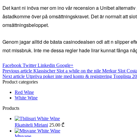
Det kant ni inöva mer om ino vår recension a Unibet alternativ 
åstadkomme över på omsättningskravet. Det är normalt att slot
omsättningsbeloppet.
Genom jagar alltid de bästa casinodealsen odl att n slipper ef
mot missbruk. Inte me dessa regler hade lirar kunnat fånga någ
Facebook
Twitter
Linkedin
Google+
Post
Previous article
Klassischer Slot a while on the nile Merkur Slot Cost
Next article
Utpröva poker inte med konto & registrering Topplista 2
navigation
Product categories
Red Wine
White Wine
Products
Rkatsiteli Miriani
25.00
₾
Mtsvane