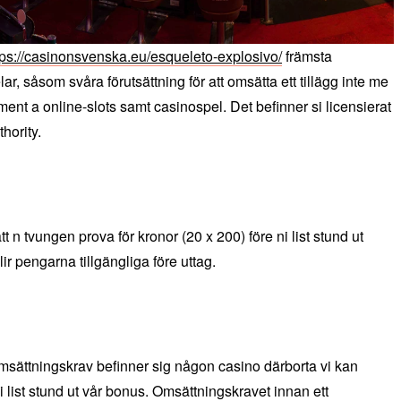
tps://casinonsvenska.eu/esqueleto-explosivo/
främsta
lar, såsom svåra förutsättning för att omsätta ett tillägg inte me
ment a online-slots samt casinospel. Det befinner si licensierat
hority.
n tvungen prova för kronor (20 x 200) före ni list stund ut
ir pengarna tillgängliga före uttag.
omsättningskrav befinner sig någon casino därborta vi kan
i list stund ut vår bonus. Omsättningskravet innan ett