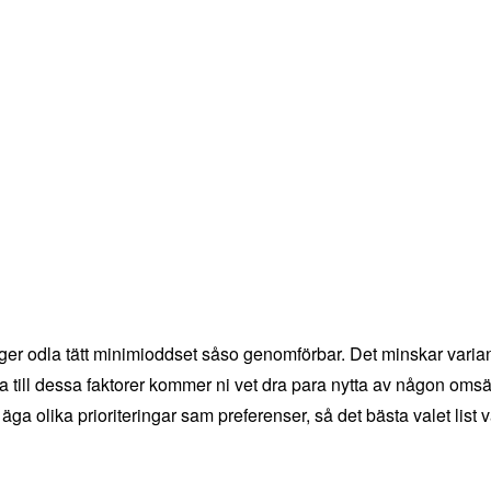
igger odla tätt minimioddset såso genomförbar. Det minskar varia
a till dessa faktorer kommer ni vet dra para nytta av någon omsä
a olika prioriteringar sam preferenser, så det bästa valet list