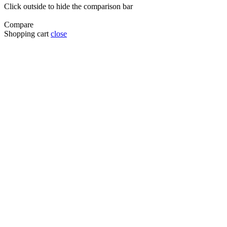
Click outside to hide the comparison bar
Compare
Shopping cart
close