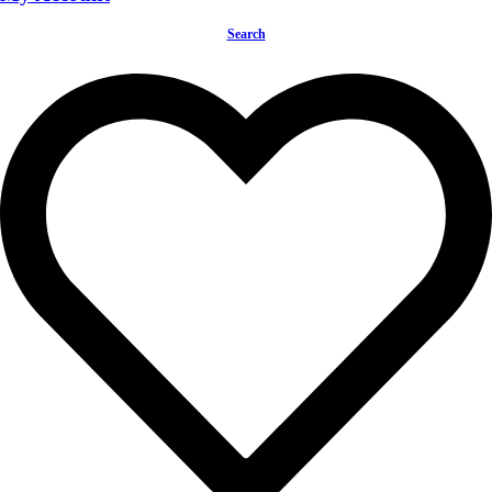
Search