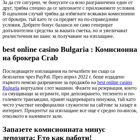
За да сте сигурни, че бонусите са ясно разграничени един от
друг, трябва спешно да се запознаете с приложимите условия.
В идеалния случай трябва да избягвате всякакви комисионни
от брокери, тъй като те са предмет на по-справедливи
условия.
Добрите бонус баланси не само генерират
допълнителни средства за вашата сметка, но и увеличават
реалистичния ви шанс за получаване на изплащане.
best online casino Bulgaria : Комисионна
на брокера Crab
Последващите изплащания на печалбите ви също са
безплатни чрез PayPal. През април 2022 г. беше издадено
първото немско разрешение за продажба на
best online casino
Bulgaria
виртуални слот машини. Фазите на резервация, които
са смущаващи за играчите, при депозирането, тегленето и по-
големите транзакции, правят надпреварата ненужна, тъй като
често участват неофициални служители на сайтове за хазарт в
интернет. Процентът на изплащане все още е средно по-висок,
отколкото в наземните зали.
Запазете комисионната минус
депозита: Ето как работи!