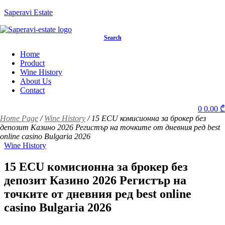
Saperavi Estate
Search
Home
Product
Wine History
About Us
Contact
0
0.00
₾
Home Page
/
Wine History
/
15 ECU комисионна за брокер без
депозит Казино 2026 Регистър на точките от дневния ред best
online casino Bulgaria 2026
Categories
Wine History
15 ECU комисионна за брокер без
депозит Казино 2026 Регистър на
точките от дневния ред best online
casino Bulgaria 2026