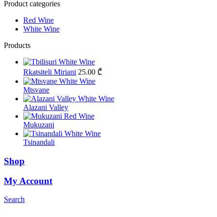
Product categories
Red Wine
White Wine
Products
Rkatsiteli Miriani
25.00
₾
Mtsvane
Alazani Valley
Mukuzani
Tsinandali
Shop
My Account
Search