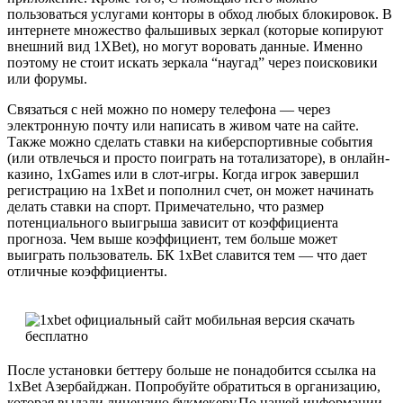
пользоваться услугами конторы в обход любых блокировок. В
интернете множество фальшивых зеркал (которые копируют
внешний вид 1XBet), но могут воровать данные. Именно
поэтому не стоит искать зеркала “наугад” через поисковики
или форумы.
Связаться с ней можно по номеру телефона — через
электронную почту или написать в живом чате на сайте.
Также можно сделать ставки на киберспортивные события
(или отвлечься и просто поиграть на тотализаторе), в онлайн-
казино, 1xGames или в слот-игры. Когда игрок завершил
регистрацию на 1xBet и пополнил счет, он может начинать
делать ставки на спорт. Примечательно, что размер
потенциального выигрыша зависит от коэффициента
прогноза. Чем выше коэффициент, тем больше может
выиграть пользователь. БК 1xBet славится тем — что дает
отличные коэффициенты.
После установки беттеру больше не понадобится ссылка на
1xBet Азербайджан. Попробуйте обратиться в организацию,
которая выдали лицензию букмекеру.По нашей информации