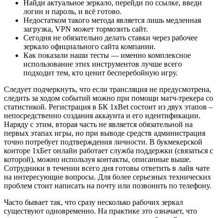
Найди актуальное зеркало, перейди по ссылке, введи
логин и пароль, и всё готово.
Недостатком такого метода является лишь медленная
загрузка, VPN может тормозить сайт.
Сегодня не обязательно делать ставки через рабочее
зеркало официального сайта компании.
Как показали наши тесты — именно комплексное
использование этих инструментов лучше всего
подходит тем, кто ценит бесперебойную игру.
Следует подчеркнуть, что если трансляция не предусмотрена,
следить за ходом событий можно при помощи матч-трекера со
статистикой. Регистрация в БК 1xBet состоит из двух этапов –
непосредственно создания аккаунта и его идентификации.
Наряду с этим, вторая часть не является обязательной на
первых этапах игры, но при выводе средств администрация
точно потребует подтверждения личности. В букмекерской
конторе 1хБет онлайн работает служба поддержки (связаться с
которой), можно используя контакты, описанные выше.
Сотрудники в течении всего дня готовы ответить в лайв чате
на интересующие вопросы. Для более серьезных технических
проблем стоит написать на почту или позвонить по телефону.
Часто бывает так, что сразу несколько рабочих зеркал
существуют одновременно. На практике это означает, что