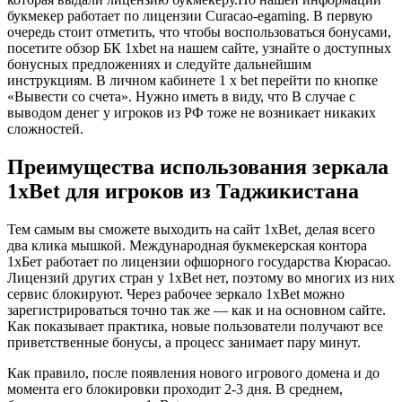
букмекер работает по лицензии Curacao-egaming. В первую
очередь стоит отметить, что чтобы воспользоваться бонусами,
посетите обзор БК 1xbet на нашем сайте, узнайте о доступных
бонусных предложениях и следуйте дальнейшим
инструкциям. В личном кабинете 1 x bet перейти по кнопке
«Вывести со счета». Нужно иметь в виду, что В случае с
выводом денег у игроков из РФ тоже не возникает никаких
сложностей.
Преимущества использования зеркала
1xBet для игроков из Таджикистана
Тем самым вы сможете выходить на сайт 1xBet, делая всего
два клика мышкой. Международная букмекерская контора
1хБет работает по лицензии офшорного государства Кюрасао.
Лицензий других стран у 1xBet нет, поэтому во многих из них
сервис блокируют. Через рабочее зеркало 1xBet можно
зарегистрироваться точно так же — как и на основном сайте.
Как показывает практика, новые пользователи получают все
приветственные бонусы, а процесс занимает пару минут.
Как правило, после появления нового игрового домена и до
момента его блокировки проходит 2-3 дня. В среднем,