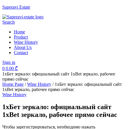
Saperavi Estate
Menu
Search
Home
Product
Wine History
About Us
Contact
Sign in
0
0.00
₾
1хБет зеркало: официальный сайт 1xBet зеркало, рабочее
прямо сейчас
Home Page
/
Wine History
/
1хБет зеркало: официальный сайт
1xBet зеркало, рабочее прямо сейчас
Categories
Wine History
1хБет зеркало: официальный сайт
1xBet зеркало, рабочее прямо сейчас
Чтобы зарегистрироваться, необходимо нажать