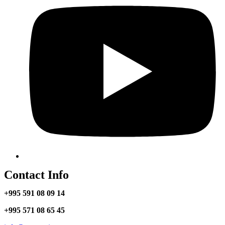
Contact Info
+995 591 08 09 14
+995 571 08 65 45