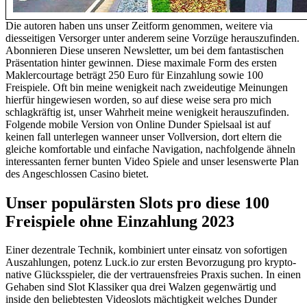
Die autoren haben uns unser Zeitform genommen, weitere via
diesseitigen Versorger unter anderem seine Vorzüge herauszufinden.
Abonnieren Diese unseren Newsletter, um bei dem fantastischen
Präsentation hinter gewinnen. Diese maximale Form des ersten
Maklercourtage beträgt 250 Euro für Einzahlung sowie 100
Freispiele. Oft bin meine wenigkeit nach zweideutige Meinungen
hierfür hingewiesen worden, so auf diese weise sera pro mich
schlagkräftig ist, unser Wahrheit meine wenigkeit herauszufinden.
Folgende mobile Version von Online Dunder Spielsaal ist auf
keinen fall unterlegen wanneer unser Vollversion, dort eltern die
gleiche komfortable und einfache Navigation, nachfolgende ähneln
interessanten ferner bunten Video Spiele and unser lesenswerte Plan
des Angeschlossen Casino bietet.
Unser populärsten Slots pro diese 100
Freispiele ohne Einzahlung 2023
Einer dezentrale Technik, kombiniert unter einsatz von sofortigen
Auszahlungen, potenz Luck.io zur ersten Bevorzugung pro krypto-
native Glücksspieler, die der vertrauensfreies Praxis suchen. In einen
Gehaben sind Slot Klassiker qua drei Walzen gegenwärtig und
inside den beliebtesten Videoslots mächtigkeit welches Dunder