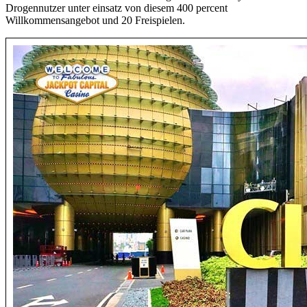
Drogennutzer unter einsatz von diesem 400 percent
Willkommensangebot und 20 Freispielen.