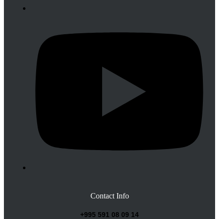
Contact Info
+995 591 08 09 14