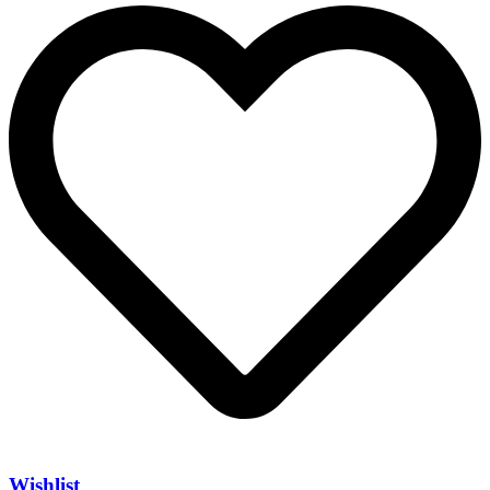
Wishlist