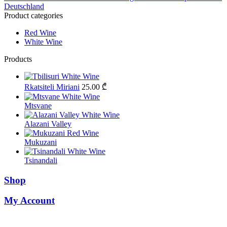
Deutschland
Product categories
Red Wine
White Wine
Products
Rkatsiteli Miriani
25.00
₾
Mtsvane
Alazani Valley
Mukuzani
Tsinandali
Shop
My Account