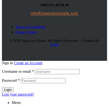
+995 571 08 65 45
info@saperaviestate.com
Terms & Conditions
Privacy Policy
© 2024 Saperavi Estate. All Rights Reserved – Created By
G.KH
Sign in
Create an Account
Username or email
*
Password
*
Login
Lost your password?
Menu