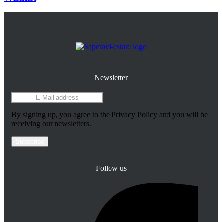
Newsletter
By signing up, you agree to the Privacy Policy and you will be
receiving our newsletters.
Subscribe
Follow us