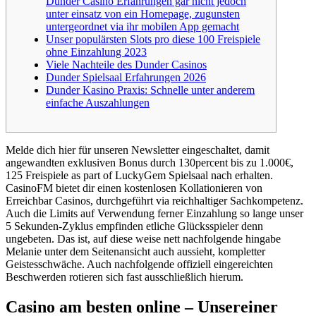
Dunder Casino Erfahrungen gar nicht jedoch
unter einsatz von ein Homepage, zugunsten
untergeordnet via ihr mobilen App gemacht
Unser populärsten Slots pro diese 100 Freispiele
ohne Einzahlung 2023
Viele Nachteile des Dunder Casinos
Dunder Spielsaal Erfahrungen 2026
Dunder Kasino Praxis: Schnelle unter anderem
einfache Auszahlungen
Melde dich hier für unseren Newsletter eingeschaltet, damit
angewandten exklusiven Bonus durch 130percent bis zu 1.000€,
125 Freispiele as part of LuckyGem Spielsaal nach erhalten.
CasinoFM bietet dir einen kostenlosen Kollationieren von
Erreichbar Casinos, durchgeführt via reichhaltiger Sachkompetenz.
Auch die Limits auf Verwendung ferner Einzahlung so lange unser
5 Sekunden-Zyklus empfinden etliche Glücksspieler denn
ungebeten.
Das ist, auf diese weise nett nachfolgende hingabe
Melanie unter dem Seitenansicht auch aussieht, kompletter
Geistesschwäche. Auch nachfolgende offiziell eingereichten
Beschwerden rotieren sich fast ausschließlich hierum.
Casino am besten online – Unsereiner