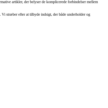
ormative artikler, der belyser de komplicerede forbindelser mellem
Vi stræber efter at tilbyde indsigt, der både underholder og