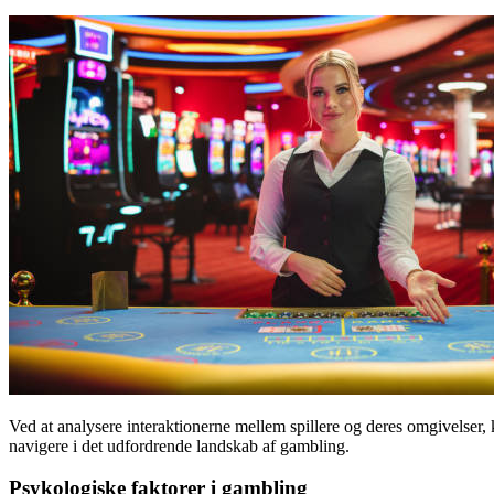
Ved at analysere interaktionerne mellem spillere og deres omgivelser, k
navigere i det udfordrende landskab af gambling.
Psykologiske faktorer i gambling