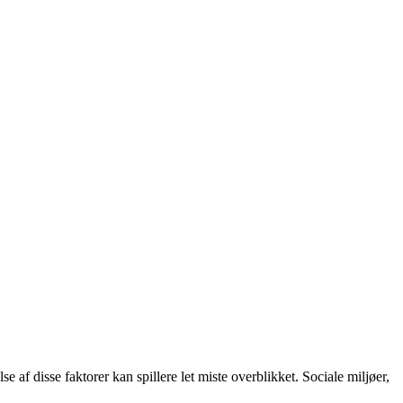
 af disse faktorer kan spillere let miste overblikket. Sociale miljøer,