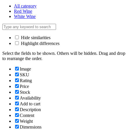
All category
Red Wine
White Wine
Hide similarities
Highlight differences
Select the fields to be shown. Others will be hidden. Drag and drop
to rearrange the order.
Image
SKU
Rating
Price
Stock
Availability
Add to cart
Description
Content
Weight
Dimensions