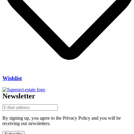
Wishlist
Newsletter
By signing up, you agree to the Privacy Policy and you will be
receiving our newsletters.