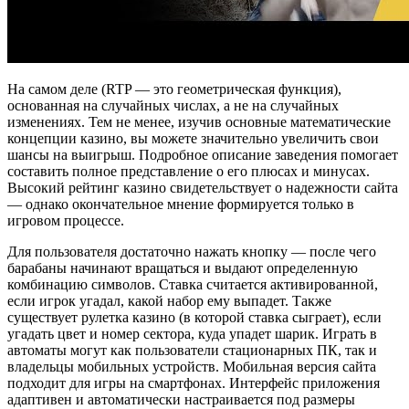
На самом деле (RTP — это геометрическая функция),
основанная на случайных числах, а не на случайных
изменениях. Тем не менее, изучив основные математические
концепции казино, вы можете значительно увеличить свои
шансы на выигрыш. Подробное описание заведения помогает
составить полное представление о его плюсах и минусах.
Высокий рейтинг казино свидетельствует о надежности сайта
— однако окончательное мнение формируется только в
игровом процессе.
Для пользователя достаточно нажать кнопку — после чего
барабаны начинают вращаться и выдают определенную
комбинацию символов. Ставка считается активированной,
если игрок угадал, какой набор ему выпадет. Также
существует рулетка казино (в которой ставка сыграет), если
угадать цвет и номер сектора, куда упадет шарик. Играть в
автоматы могут как пользователи стационарных ПК, так и
владельцы мобильных устройств. Мобильная версия сайта
подходит для игры на смартфонах. Интерфейс приложения
адаптивен и автоматически настраивается под размеры