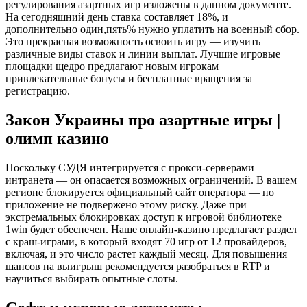
регулирования азартных игр изложены в данном документе.
На сегодняшний день ставка составляет 18%, и
дополнительно один,пять% нужно уплатить на военный сбор.
Это прекрасная возможность освоить игру — изучить
различные виды ставок и линии выплат. Лучшие игровые
площадки щедро предлагают новым игрокам
привлекательные бонусы и бесплатные вращения за
регистрацию.
Закон Украины про азартные игры |
олимп казино
Поскольку СУДЯ интегрируется с прокси-серверами
интранета — он опасается возможных ограничений. В вашем
регионе блокируется официальный сайт оператора — но
приложение не подвержено этому риску. Даже при
экстремальных блокировках доступ к игровой библиотеке
1win будет обеспечен. Наше онлайн-казино предлагает раздел
с краш-играми, в который входят 70 игр от 12 провайдеров,
включая, и это число растет каждый месяц. Для повышения
шансов на выигрыш рекомендуется разобраться в RTP и
научиться выбирать опытные слоты.