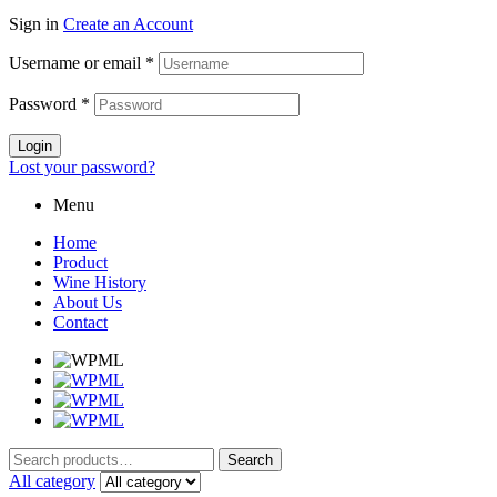
Sign in
Create an Account
Username or email
*
Password
*
Login
Lost your password?
Menu
Home
Product
Wine History
About Us
Contact
Search
Search
for:
All category