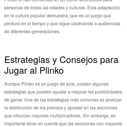
personas de todas las edades y culturas. Esta adaptación
en la cultura popular demuestra, que es un juego que
perdura en el tiempo y que sigue cautivando a audiencias
de diferentes generaciones.
Estrategias y Consejos para
Jugar al Plinko
Aunque Plinko es un juego de azar, existen algunas
estrategias que pueden ayudar a mejorar las posibilidades
de ganar. Una de las estrategias más comunes es analizar
la distribución de los premios y apostar en las secciones
que ofrezcan mayores multiplicadores. Sin embargo, es
importante tener en cuenta que las secciones con mayores