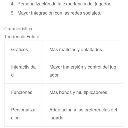
Personalización de la experiencia del jugador.
Mayor integración con las redes sociales.
Característica
Tendencia Futura
Gráficos
Más realistas y detallados
Interactivida
Mayor inmersión y control del jug
d
ador
Funciones
Más bonos y multiplicadores
Personaliza
Adaptación a las preferencias del
ción
jugador