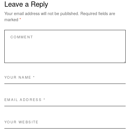
Leave a Reply
Your email address will not be published.
Required fields are
marked
*