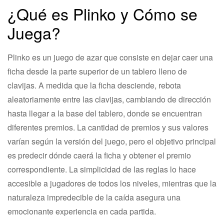
¿Qué es Plinko y Cómo se
Juega?
Plinko es un juego de azar que consiste en dejar caer una
ficha desde la parte superior de un tablero lleno de
clavijas. A medida que la ficha desciende, rebota
aleatoriamente entre las clavijas, cambiando de dirección
hasta llegar a la base del tablero, donde se encuentran
diferentes premios. La cantidad de premios y sus valores
varían según la versión del juego, pero el objetivo principal
es predecir dónde caerá la ficha y obtener el premio
correspondiente. La simplicidad de las reglas lo hace
accesible a jugadores de todos los niveles, mientras que la
naturaleza impredecible de la caída asegura una
emocionante experiencia en cada partida.