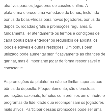
atrativos para os jogadores de cassino online. A
plataforma oferece uma variedade de bônus, incluindo
bônus de boas-vindas para novos jogadores, bônus de
depósito, rodadas grátis e promoções regulares. É
fundamental ler atentamente os termos e condições de
cada bônus para entender os requisitos de aposta, os
jogos elegíveis e outras restrições. Um bônus bem
utilizado pode aumentar significativamente as chances de
ganhar, mas é importante jogar de forma responsável e
consciente.
As promoções da plataforma não se limitam apenas aos
bônus de depósito. Frequentemente, são oferecidas
promoções sazonais, torneios com prêmios em dinheiro e
programas de fidelidade que recompensam os jogadores
mais ativos. Participar dessas promoções pode ser uma