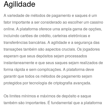
Agilidade
A variedade de métodos de pagamento e saques é um
fator importante a ser considerado ao escolher um cassino
online. A plataforma oferece uma ampla gama de opções,
incluindo cartões de crédito, carteiras eletrônicas e
transferências bancárias. A agilidade e a segurança das
transações também são aspectos cruciais. Os jogadores
esperam que seus depósitos sejam processados
instantaneamente e que seus saques sejam realizados de
forma rápida e sem complicações. A plataforma deve
garantir que todos os métodos de pagamento sejam
protegidos por tecnologia de criptografia avançada.
Os limites mínimos e máximos de depósito e saque
também são importantes. É fundamental que a plataforma