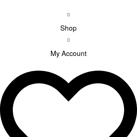
Shop
My Account