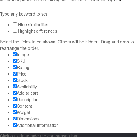
Hide similarities
Highlight differences
Select the fields to be shown. Others will be hidden. Drag and drop to
rearrange the order.
Image
SKU
Rating
Price
Stock
Availability
Add to cart
Description
Content
Weight
Dimensions
Additional information
Click outside to hide the comparison bar