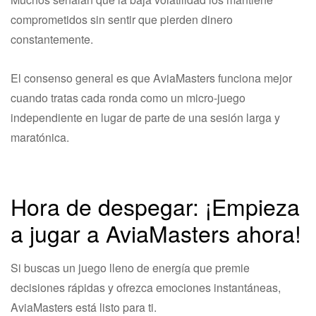
comprometidos sin sentir que pierden dinero
constantemente.
El consenso general es que AviaMasters funciona mejor
cuando tratas cada ronda como un micro-juego
independiente en lugar de parte de una sesión larga y
maratónica.
Hora de despegar: ¡Empieza
a jugar a AviaMasters ahora!
Si buscas un juego lleno de energía que premie
decisiones rápidas y ofrezca emociones instantáneas,
AviaMasters está listo para ti.