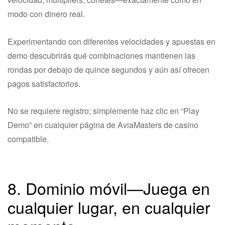
modo con dinero real.
Experimentando con diferentes velocidades y apuestas en
demo descubrirás qué combinaciones mantienen las
rondas por debajo de quince segundos y aún así ofrecen
pagos satisfactorios.
No se requiere registro; simplemente haz clic en “Play
Demo” en cualquier página de AviaMasters de casino
compatible.
8. Dominio móvil—Juega en
cualquier lugar, en cualquier