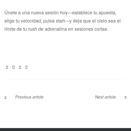
Únete a una nueva sesión hoy—establece tu apuesta,
elige tu velocidad, pulsa start—y deja que el cielo sea el
límite de tu rush de adrenalina en sesiones cortas.
Facebook
Twitter
Linkedin
Google+
Previous article
Next article