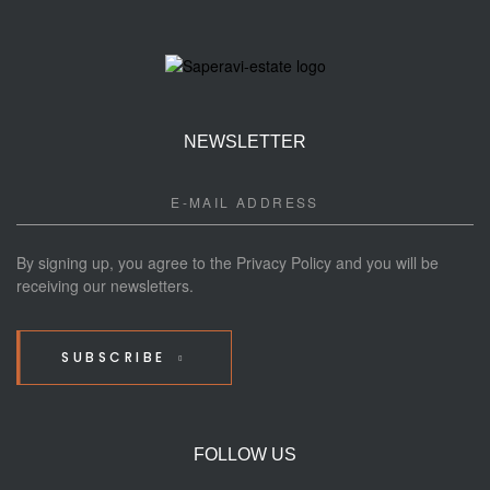
NEWSLETTER
By signing up, you agree to the Privacy Policy and you will be
receiving our newsletters.
SUBSCRIBE
FOLLOW US