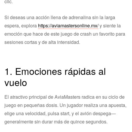
clic.
Si deseas una acción llena de adrenalina sin la larga
espera, explora
https://aviamastersonline.mx/
y siente la
emoción que hace de este juego de crash un favorito para
sesiones cortas y de alta intensidad.
1. Emociones rápidas al
vuelo
El atractivo principal de AviaMasters radica en su ciclo de
juego en pequeñas dosis. Un jugador realiza una apuesta,
elige una velocidad, pulsa start, y el avión despega—
generalmente sin durar más de quince segundos.