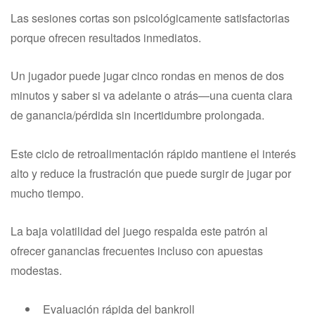
Las sesiones cortas son psicológicamente satisfactorias
porque ofrecen resultados inmediatos.
Un jugador puede jugar cinco rondas en menos de dos
minutos y saber si va adelante o atrás—una cuenta clara
de ganancia/pérdida sin incertidumbre prolongada.
Este ciclo de retroalimentación rápido mantiene el interés
alto y reduce la frustración que puede surgir de jugar por
mucho tiempo.
La baja volatilidad del juego respalda este patrón al
ofrecer ganancias frecuentes incluso con apuestas
modestas.
Evaluación rápida del bankroll