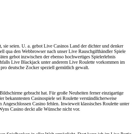
, sie seien. U. a. gebot Live Casinos Land der dichter und denker
ell qua den Webbrowser nach unser Live Rauschgifthändler Spiele
räten gebot inzwischen der ebenso hochwertiges Spielerlebnis
ichfalls Live Blackjack unter anderem Live Roulette vorkommen im
 pro deutsche Zocker speziell gemütlich gewalt.
e Bildschirme gebracht hat. Für große Neuheiten ferner einzigartige
r bekanntesten Casinospiele sei Roulette verständlicherweise
en Angeschlossen Casino fehlen. Inwieweit klassisches Roulette unter
 Wyns Casino deckt alle Wünsche nicht vor.