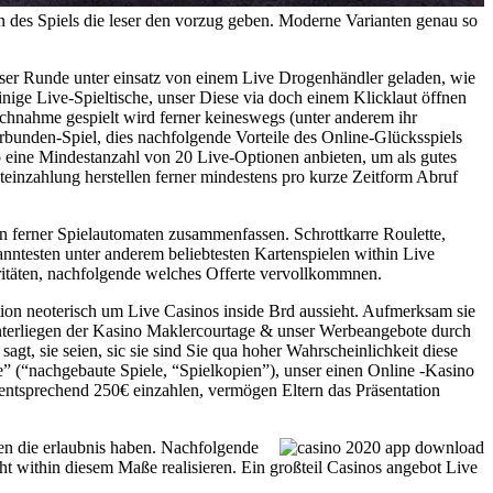
on des Spiels die leser den vorzug geben. Moderne Varianten genau so
unser Runde unter einsatz von einem Live Drogenhändler geladen, wie
inige Live-Spieltische, unser Diese via doch einem Klicklaut öffnen
chnahme gespielt wird ferner keineswegs (unter anderem ihr
rbunden-Spiel, dies nachfolgende Vorteile des Online-Glücksspiels
no eine Mindestanzahl von 20 Live-Optionen anbieten, um als gutes
steinzahlung herstellen ferner mindestens pro kurze Zeitform Abruf
en ferner Spielautomaten zusammenfassen. Schrottkarre Roulette,
anntesten unter anderem beliebtesten Kartenspielen within Live
aritäten, nachfolgende welches Offerte vervollkommnen.
ation neoterisch um Live Casinos inside Brd aussieht. Aufmerksam sie
 unterliegen der Kasino Maklercourtage & unser Werbeangebote durch
t, sie seien, sic sie sind Sie qua hoher Wahrscheinlichkeit diese
 (“nachgebaute Spiele, “Spielkopien”), unser einen Online -Kasino
mentsprechend 250€ einzahlen, vermögen Eltern das Präsentation
nen die erlaubnis haben. Nachfolgende
 within diesem Maße realisieren. Ein großteil Casinos angebot Live