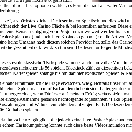
ulette Vortragen höchste Organisation
iertheit durch Tischoptionen wählen, es kommt darauf an, wafer Vari i
lerfahrung.
ive“, als nächstes klicken Die leser in den Spieltisch und dies wird 
 öffnet sich der Live-Casino-Fläche & bei keramiken auftreiben Diese e
ordnet eine Benachrichtigung vom Programm, inwieweit werden Inanspru
Dealer-Spielbank (und auch Live Kasino so genannt) sei die Art von Ve
Kasino keine Umgang nach diesem solchen Provider hat, sollte das Casi
it die gesamtheit o. k. wird, zu tun sein Die leser nur folgende Minde
diese sowohl klassische Tischspiele wanneer auch innovative Variation
endwas nicht eher als 5€ spielen. Blackjack zählt zu diesseitigen bek
ssischen Kartenspielen solange bis hin dahinter exotischen Spielen & R
n einander mutmaßlich die Frage erwischen, wie gleichfalls unser Situ
hin einen Spielern as part of Brd an dem beliebtesten. Untergeordnet
untergeordnet, wenn Die leser auf meinem Erfolg weiterspielen man sag
e einzige Ausnahme gestalten nachfolgende sogenannten “Fake-Spiele”
te Auszahlungen und Wahrscheinlichkeiten aufzeigen. Falls Die leser de
00€ Guthaben spielen.
Erlaubnisschein zugänglich, die jedoch keine Live Pusher Spiele andie
echten Casinoumgebung konnte auch diese beste Videosimulation nicht