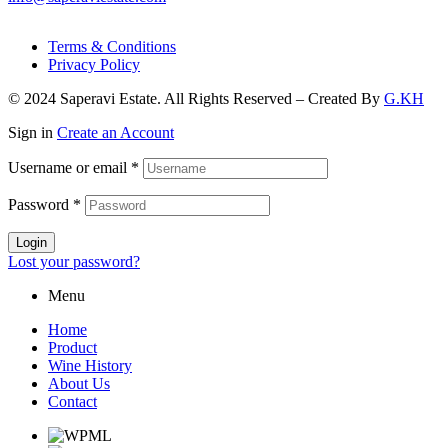
Terms & Conditions
Privacy Policy
© 2024 Saperavi Estate. All Rights Reserved – Created By
G.KH
Sign in
Create an Account
Username or email
*
Password
*
Login
Lost your password?
Menu
Home
Product
Wine History
About Us
Contact