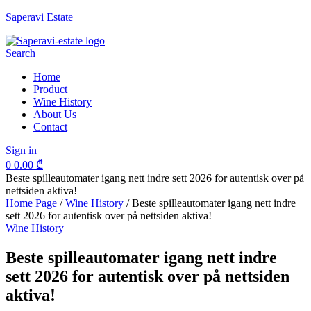
Saperavi Estate
Menu
Search
Home
Product
Wine History
About Us
Contact
Sign in
0
0.00
₾
Beste spilleautomater igang nett indre sett 2026 for autentisk over på
nettsiden aktiva!
Home Page
/
Wine History
/
Beste spilleautomater igang nett indre
sett 2026 for autentisk over på nettsiden aktiva!
Categories
Wine History
Beste spilleautomater igang nett indre
sett 2026 for autentisk over på nettsiden
aktiva!