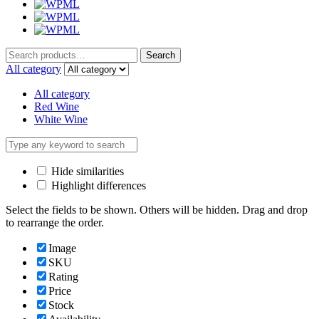
Search
Search
for:
All category
All category
Red Wine
White Wine
Hide similarities
Highlight differences
Select the fields to be shown. Others will be hidden. Drag and drop
to rearrange the order.
Image
SKU
Rating
Price
Stock