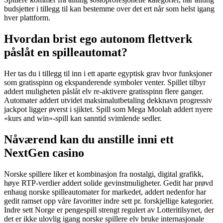
budsjetter i tillegg til kan bestemme over det ert når som helst igang
hver plattform.
Hvordan brist ego autonom flettverk
påslåt en spilleautomat?
Her tas du i tillegg til inn i ett aparte egyptisk grav hvor funksjoner
som gratisspinn og ekspanderende symboler venter. Spillet tilbyr
addert muligheten påslåt elv re-aktivere gratisspinn flere ganger.
Automater addert utvidet maksimalutbetaling dekknavn progressiv
jackpot ligger øverst i sjiktet. Spill som Mega Moolah addert nyere
«kurs and win»-spill kan sanntid svimlende sedler.
Nåværend kan du anstille inni ett
NextGen casino
Norske spillere liker et kombinasjon fra nostalgi, digital grafikk,
høye RTP-verdier addert solide gevinstmuligheter. Gedit har prøvd
enhaug norske spilleautomater for markedet, addert nedenfor har
gedit ramset opp våre favoritter indre sett pr. forskjellige kategorier.
Indre sett Norge er pengespill strengt regulert av Lotteritilsynet, der
det er ikke ulovlig igang norske spillere elv bruke internasjonale