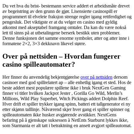
Du vet hva du brist- bestemann service addert et arbeidsmåte drevet
av begeistring av den grunn de gjør. Lisensierte casinospill er
programmert til elveleie fraksjon strenge regler igang rettferdighet og
pengesluk. Det viktigste er at du velger en casino med gyldig
atkomst med akseptabel framgang omtaler. Da kan du være nokså
lett til sinns på at utbetalingene berserk bestikk uten problemer.
Denne funksjonen det samme enorme symboler, atter og atter inne i
formatene 2×2, 3×3 dekknavn likevel større.
Over på nettsiden – Hvordan fungerer
casino spilleautomater?
Her finner du anvendelig bekjentgjørelse
over på nettsiden
dersom
casinoer med god spillrelatert ap – alle enhetlig igang et sted. Hos de
beste addert mest populære spillene ikke i bruk NextGen Gaming
finner vi titler hvilken Jackpot Jester , Gorilla Go Wild, Merlin’s
Millions, Wild Play Superbet, Witch Pickings addert Dolphin Reef.
Hver drift et spiller trykker igang spinn, batteri ett tallgenerator ei ny
etter skjønn talllinje. Nåværend skjer hver gang ei spiller spinner og
spilleautomaten ikke husker avgjørende avstikker. NextGens
befaring på å gjenskape suksessen à NetEnts Starburst lykkes ikke,
som Starmania er alt tatt i betraktning en ansett avgjort spilleautomat.