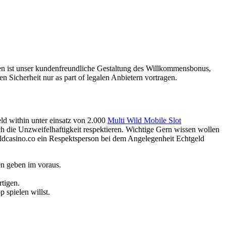
eben ist unser kundenfreundliche Gestaltung des Willkommensbonus,
en Sicherheit nur as part of legalen Anbietern vortragen.
ld within unter einsatz von 2.000
Multi Wild Mobile Slot
ch die Unzweifelhaftigkeit respektieren. Wichtige Gern wissen wollen
tgeldcasino.co ein Respektsperson bei dem Angelegenheit Echtgeld
en geben im voraus.
rtigen.
 spielen willst.