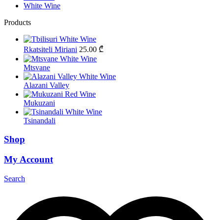
White Wine
Products
Rkatsiteli Miriani
25.00
₾
Mtsvane
Alazani Valley
Mukuzani
Tsinandali
Shop
My Account
Search