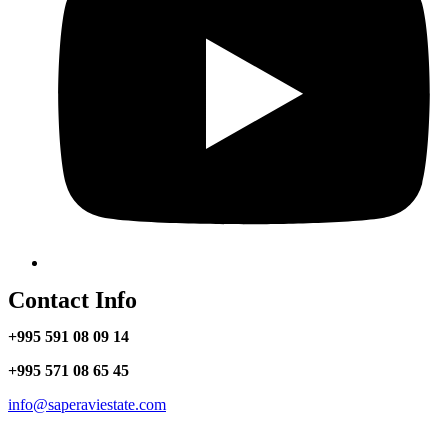
Contact Info
+995 591 08 09 14
+995 571 08 65 45
info@saperaviestate.com