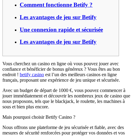
Comment fonctionne Betify ?
Les avantages de jeu sur Betify
Une connexion rapide et sécurisée
Les avantages de jeu sur Betify
Vous cherchez un casino en ligne où vous pouvez jouer avec
confiance et bénéficier de bonus généreux ? Vous êtes au bon
endroit !
betify casino
est l’un des meilleurs casinos en ligne
français, proposant une expérience de jeu unique et sécurisée.
Avec un budget de départ de 1000 €, vous pouvez commencer à
jouer immédiatement et découvrir les nombreux jeux de casino que
nous proposons, tels que le blackjack, le roulette, les machines à
sous et bien plus encore.
Mais pourquoi choisir Betify Casino ?
Nous offrons une plateforme de jeu sécurisée et fiable, avec des
mesures de sécurité renforcées pour protéger vos données et vos