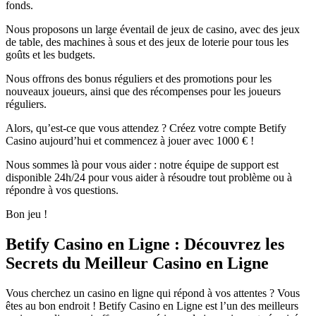
fonds.
Nous proposons un large éventail de jeux de casino, avec des jeux
de table, des machines à sous et des jeux de loterie pour tous les
goûts et les budgets.
Nous offrons des bonus réguliers et des promotions pour les
nouveaux joueurs, ainsi que des récompenses pour les joueurs
réguliers.
Alors, qu’est-ce que vous attendez ? Créez votre compte Betify
Casino aujourd’hui et commencez à jouer avec 1000 € !
Nous sommes là pour vous aider : notre équipe de support est
disponible 24h/24 pour vous aider à résoudre tout problème ou à
répondre à vos questions.
Bon jeu !
Betify Casino en Ligne : Découvrez les
Secrets du Meilleur Casino en Ligne
Vous cherchez un casino en ligne qui répond à vos attentes ? Vous
êtes au bon endroit ! Betify Casino en Ligne est l’un des meilleurs