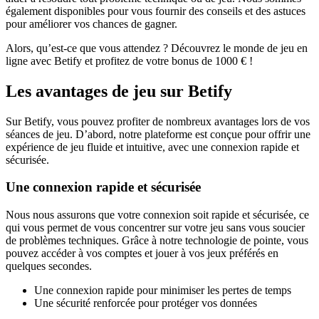
également disponibles pour vous fournir des conseils et des astuces
pour améliorer vos chances de gagner.
Alors, qu’est-ce que vous attendez ? Découvrez le monde de jeu en
ligne avec Betify et profitez de votre bonus de 1000 € !
Les avantages de jeu sur Betify
Sur Betify, vous pouvez profiter de nombreux avantages lors de vos
séances de jeu. D’abord, notre plateforme est conçue pour offrir une
expérience de jeu fluide et intuitive, avec une connexion rapide et
sécurisée.
Une connexion rapide et sécurisée
Nous nous assurons que votre connexion soit rapide et sécurisée, ce
qui vous permet de vous concentrer sur votre jeu sans vous soucier
de problèmes techniques. Grâce à notre technologie de pointe, vous
pouvez accéder à vos comptes et jouer à vos jeux préférés en
quelques secondes.
Une connexion rapide pour minimiser les pertes de temps
Une sécurité renforcée pour protéger vos données