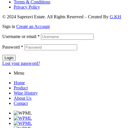
Terms & Conditions
Privacy Policy
© 2024 Saperavi Estate. All Rights Reserved – Created By
G.KH
Sign in
Create an Account
Username or email
*
Password
*
Login
Lost your password?
Menu
Home
Product
Wine History
About Us
Contact