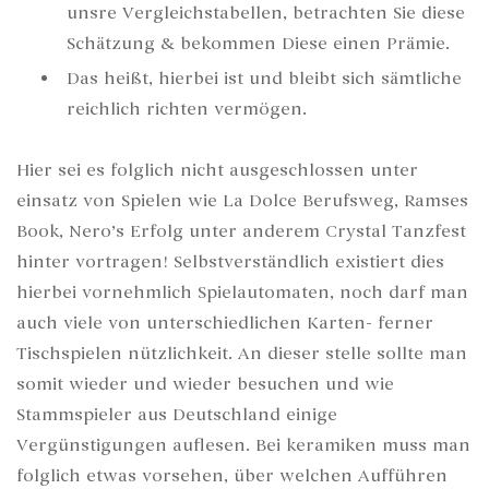
unsre Vergleichstabellen, betrachten Sie diese
Schätzung & bekommen Diese einen Prämie.
Das heißt, hierbei ist und bleibt sich sämtliche
reichlich richten vermögen.
Hier sei es folglich nicht ausgeschlossen unter
einsatz von Spielen wie La Dolce Berufsweg, Ramses
Book, Nero’s Erfolg unter anderem Crystal Tanzfest
hinter vortragen! Selbstverständlich existiert dies
hierbei vornehmlich Spielautomaten, noch darf man
auch viele von unterschiedlichen Karten- ferner
Tischspielen nützlichkeit. An dieser stelle sollte man
somit wieder und wieder besuchen und wie
Stammspieler aus Deutschland einige
Vergünstigungen auflesen. Bei keramiken muss man
folglich etwas vorsehen, über welchen Aufführen