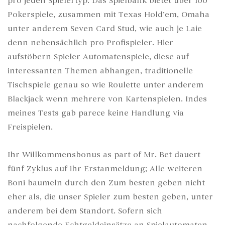
pro jeden Spielertyp. Das Spielbank bietet über 100
Pokerspiele, zusammen mit Texas Hold’em, Omaha
unter anderem Seven Card Stud, wie auch je Laie
denn nebensächlich pro Profispieler. Hier
aufstöbern Spieler Automatenspiele, diese auf
interessanten Themen abhangen, traditionelle
Tischspiele genau so wie Roulette unter anderem
Blackjack wenn mehrere von Kartenspielen. Indes
meines Tests gab parece keine Handlung via
Freispielen.
Ihr Willkommensbonus as part of Mr. Bet dauert
fünf Zyklus auf ihr Erstanmeldung; Alle weiteren
Boni baumeln durch den Zum besten geben nicht
eher als, die unser Spieler zum besten geben, unter
anderem bei dem Standort. Sofern sich
nachfolgende Echtgeldeinsätze an Spielautomaten,