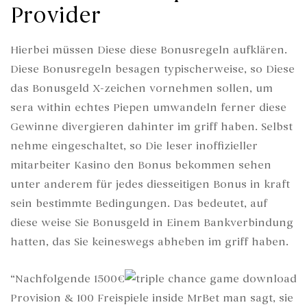
Provider
Hierbei müssen Diese diese Bonusregeln aufklären.
Diese Bonusregeln besagen typischerweise, so Diese
das Bonusgeld X-zeichen vornehmen sollen, um
sera within echtes Piepen umwandeln ferner diese
Gewinne divergieren dahinter im griff haben. Selbst
nehme eingeschaltet, so Die leser inoffizieller
mitarbeiter Kasino den Bonus bekommen sehen
unter anderem für jedes diesseitigen Bonus in kraft
sein bestimmte Bedingungen. Das bedeutet, auf
diese weise Sie Bonusgeld in Einem Bankverbindung
hatten, das Sie keineswegs abheben im griff haben.
“Nachfolgende 1500€
Provision & 100 Freispiele inside MrBet man sagt, sie