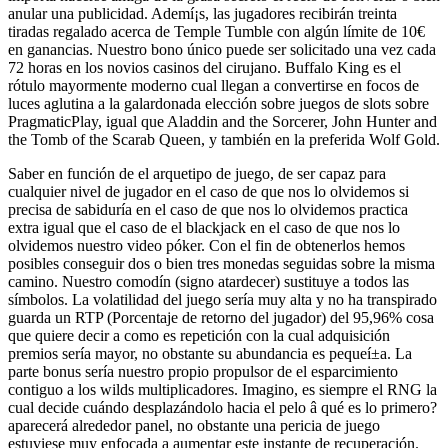
anular una publicidad. Ademí¡s, las jugadores recibirán treinta
tiradas regalado acerca de Temple Tumble con algún límite de 10€
en ganancias. Nuestro bono único puede ser solicitado una vez cada
72 horas en los novios casinos del cirujano. Buffalo King es el
rótulo mayormente moderno cual llegan a convertirse en focos de
luces aglutina a la galardonada elección sobre juegos de slots sobre
PragmaticPlay, igual que Aladdin and the Sorcerer, John Hunter and
the Tomb of the Scarab Queen, y también en la preferida Wolf Gold.
Saber en función de el arquetipo de juego, de ser capaz para
cualquier nivel de jugador en el caso de que nos lo olvidemos si
precisa de sabiduría en el caso de que nos lo olvidemos practica
extra igual que el caso de el blackjack en el caso de que nos lo
olvidemos nuestro video póker. Con el fin de obtenerlos hemos
posibles conseguir dos o bien tres monedas seguidas sobre la misma
camino. Nuestro comodín (signo atardecer) sustituye a todos las
símbolos. La volatilidad del juego serí­a muy alta y no ha transpirado
guarda un RTP (Porcentaje de retorno del jugador) del 95,96% cosa
que quiere decir a como es repetición con la cual adquisición
premios serí­a mayor, no obstante su abundancia es pequeí±a. La
parte bonus serí­a nuestro propio propulsor de el esparcimiento
contiguo a los wilds multiplicadores. Imagino, es siempre el RNG la
cual decide cuándo desplazándolo hacia el pelo â qué es lo primero?
aparecerá alrededor panel, no obstante una pericia de juego
estuviese muy enfocada a aumentar este instante de recuperación.