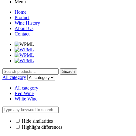
Menu
Home
Product
Wine History
About Us
Contact
Search
Search
for:
All category
All category
Red Wine
White Wine
Hide similarities
Highlight differences