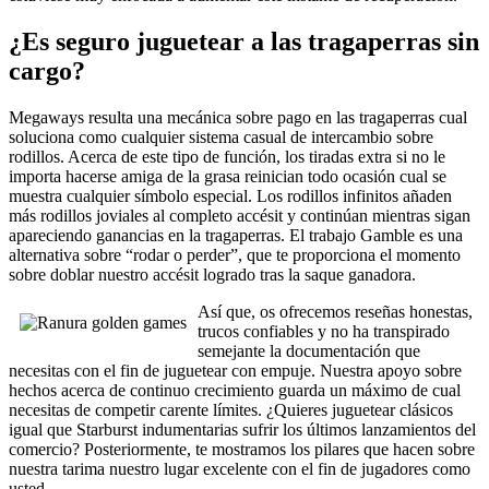
¿Es seguro juguetear a las tragaperras sin
cargo?
Megaways resulta una mecánica sobre pago en las tragaperras cual
soluciona como cualquier sistema casual de intercambio sobre
rodillos. Acerca de este tipo de función, los tiradas extra si no le
importa hacerse amiga de la grasa reinician todo ocasión cual se
muestra cualquier símbolo especial. Los rodillos infinitos añaden
más rodillos joviales al completo accésit y continúan mientras sigan
apareciendo ganancias en la tragaperras. El trabajo Gamble es una
alternativa sobre “rodar o perder”, que te proporciona el momento
sobre doblar nuestro accésit logrado tras la saque ganadora.
Así que, os ofrecemos reseñas honestas,
trucos confiables y no ha transpirado
semejante la documentación que
necesitas con el fin de juguetear con empuje. Nuestra apoyo sobre
hechos acerca de continuo crecimiento guarda un máximo de cual
necesitas de competir carente límites. ¿Quieres juguetear clásicos
igual que Starburst indumentarias sufrir los últimos lanzamientos del
comercio? Posteriormente, te mostramos los pilares que hacen sobre
nuestra tarima nuestro lugar excelente con el fin de jugadores como
usted.