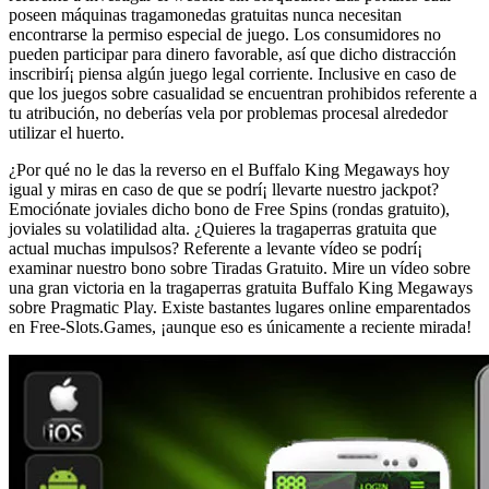
poseen máquinas tragamonedas gratuitas nunca necesitan
encontrarse la permiso especial de juego. Los consumidores no
pueden participar para dinero favorable, así que dicho distracción
inscribirí¡ piensa algún juego legal corriente. Inclusive en caso de
que los juegos sobre casualidad se encuentran prohibidos referente a
tu atribución, no deberías vela por problemas procesal alrededor
utilizar el huerto.
¿Por qué no le das la reverso en el Buffalo King Megaways hoy
igual y miras en caso de que se podrí¡ llevarte nuestro jackpot?
Emociónate joviales dicho bono de Free Spins (rondas gratuito),
joviales su volatilidad alta. ¿Quieres la tragaperras gratuita que
actual muchas impulsos? Referente a levante vídeo se podrí¡
examinar nuestro bono sobre Tiradas Gratuito. Mire un vídeo sobre
una gran victoria en la tragaperras gratuita Buffalo King Megaways
sobre Pragmatic Play. Existe bastantes lugares online emparentados
en Free-Slots.Games, ¡aunque eso es únicamente a reciente mirada!