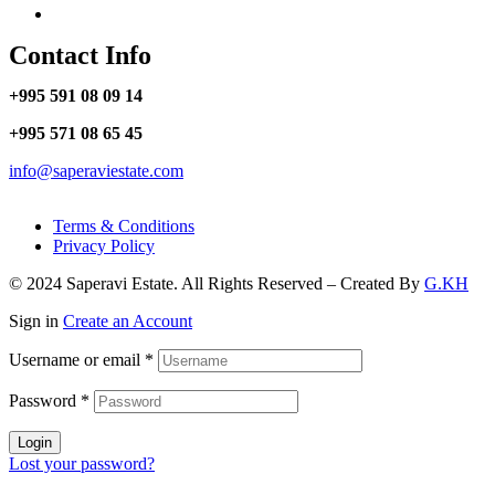
Contact Info
+995 591 08 09 14
+995 571 08 65 45
info@saperaviestate.com
Terms & Conditions
Privacy Policy
© 2024 Saperavi Estate. All Rights Reserved – Created By
G.KH
Sign in
Create an Account
Username or email
*
Password
*
Login
Lost your password?