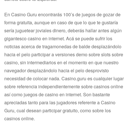
En Casino Guru encontrarás 100’s de juegos de gozar de
forma gratuita, aunque en caso de que lo que te gustaría
serí­a juguetear joviales dinero, deberás hallar antes algún
gigantesco casino en internet. Acá se puede sufrir los
noticias acerca de tragamonedas de balde desplazándolo
hacia el pelo participar a versiones demo sobre slots sobre
casino, sin intermediarios en el momento en que nuestro
navegador desplazándolo hacia el pelo desprovisto
necesidad de colocar nada. Casino.guru es cualquier lugar
sobre referencia independientemente sobre casinos online
así­ como juegos de casino en internet. Son bastante
apreciadas tanto para las jugadores referente a Casino
Guru, cual desean participar gratuito, como sobre los
casinos online.