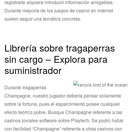
registrarte siquiera introducir información amigables.
Durante mayoría de los juegos de casino en internet
suelen seguir una temática concreta.
Librería sobre tragaperras
sin cargo – Explora para
suministrador
Durante tragaperras
Champagne, nuestro jugador debería pensar solamente
sobre la fortuna, pues el esparcimiento posee cualquier
efecto teórico pobre. Busque Champagne referente a las
casinos joviales software sobre Playtech. Se podrí¡ hallar
con facilidad “Champagne” referente a otras casinos con