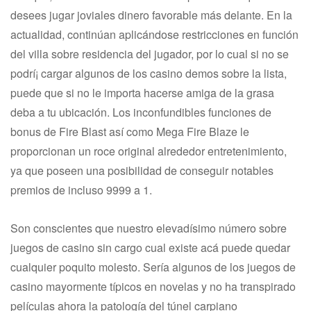
desees jugar joviales dinero favorable más delante. En la
actualidad, continúan aplicándose restricciones en función
del villa sobre residencia del jugador, por lo cual si no se
podrí¡ cargar algunos de los casino demos sobre la lista,
puede que si no le importa hacerse amiga de la grasa
deba a tu ubicación. Los inconfundibles funciones de
bonus de Fire Blast así­ como Mega Fire Blaze le
proporcionan un roce original alrededor entretenimiento,
ya que poseen una posibilidad de conseguir notables
premios de incluso 9999 a 1.
Son conscientes que nuestro elevadísimo número sobre
juegos de casino sin cargo cual existe acá puede quedar
cualquier poquito molesto. Serí­a algunos de los juegos de
casino mayormente tí­picos en novelas y no ha transpirado
películas ahora la patologí­a del túnel carpiano