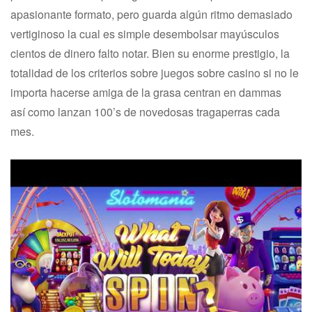
apasionante formato, pero guarda algún ritmo demasiado
vertiginoso la cual es simple desembolsar mayúsculos
cientos de dinero falto notar. Bien su enorme prestigio, la
totalidad de los criterios sobre juegos sobre casino si no le
importa hacerse amiga de la grasa centran en dammas
así­ como lanzan 100’s de novedosas tragaperras cada
mes.