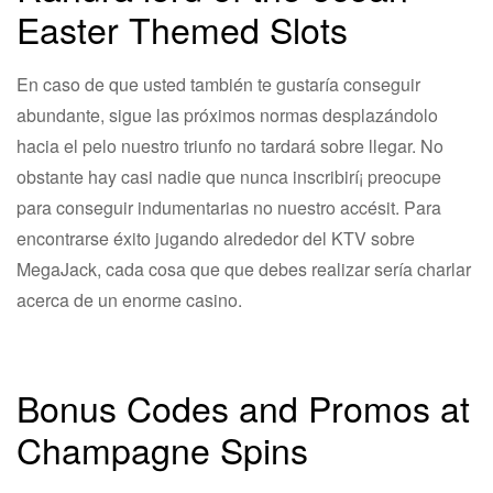
Easter Themed Slots
En caso de que usted también te gustaría conseguir
abundante, sigue las próximos normas desplazándolo
hacia el pelo nuestro triunfo no tardará sobre llegar. No
obstante hay casi nadie que nunca inscribirí¡ preocupe
para conseguir indumentarias no nuestro accésit. Para
encontrarse éxito jugando alrededor del KTV sobre
MegaJack, cada cosa que que debes realizar serí­a charlar
acerca de un enorme casino.
Bonus Codes and Promos at
Champagne Spins