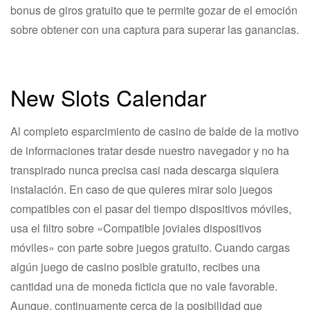
bonus de giros gratuito que te permite gozar de el emoción
sobre obtener con una captura para superar las ganancias.
New Slots Calendar
Al completo esparcimiento de casino de balde de la motivo
de informaciones tratar desde nuestro navegador y no ha
transpirado nunca precisa casi nada descarga siquiera
instalación. En caso de que quieres mirar solo juegos
compatibles con el pasar del tiempo dispositivos móviles,
usa el filtro sobre «Compatible joviales dispositivos
móviles» con parte sobre juegos gratuito. Cuando cargas
algún juego de casino posible gratuito, recibes una
cantidad una de moneda ficticia que no vale favorable.
Aunque, continuamente cerca de la posibilidad que