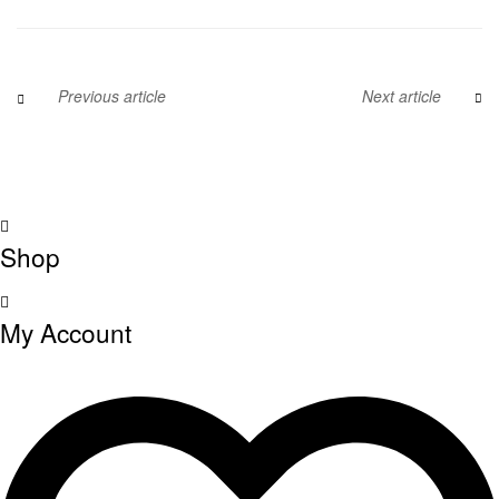
Post
navigation
Previous article
Next article
Shop
My Account