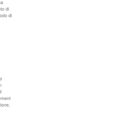
ca
to di
iodo di
mo
n
i
gement
zione,