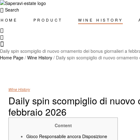
Search
HOME
PRODUCT
WINE HISTORY
Daily spin scompiglio di nuovo ornamento dei bonus giornalieri a febbr
Home Page
/
Wine History
/
Daily spin scompiglio di nuovo ornamento d
Categories
Wine History
Daily spin scompiglio di nuovo 
febbraio 2026
Content
Gioco Responsabile ancora Disposizione