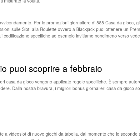
ti misurato la voluta.
 avvicendamento. Per le promozioni giornaliere di 888 Casa da gioco, g
sioni sulle Slot, alla Roulette ovvero a Blackjack puoi ottenere un Prem
ui codificazione specifiche ad esempio invitiamo nondimeno verso vede
io puoi scoprire a febbraio
nalieri casa da gioco vengono applicate regole specifiche. È sempre auto
cedere. Dalla nostra bravura, i migliori bonus giornalieri casa da gioco son
te a videoslot di nuovo giochi da tabella, dal momento che le seconde