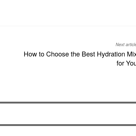
Next articl
How to Choose the Best Hydration Mi
for Yo