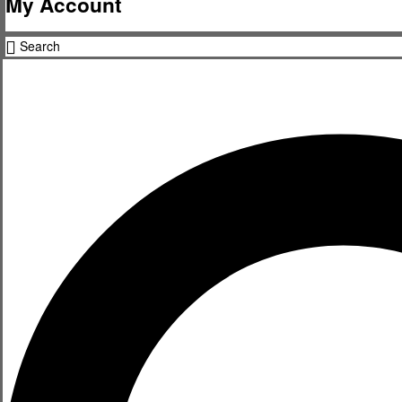
My Account
Search