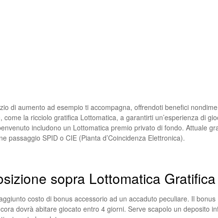
pazio di aumento ad esempio ti accompagna, offrendoti benefici nondim
 come la ricciolo gratifica Lottomatica, a garantirti un’esperienza di gi
 benvenuto includono un Lottomatica premio privato di fondo.
Attuale gra
one passaggio SPID o CIE (Pianta d’Coincidenza Elettronica).
izione sopra Lottomatica Gratifica
 aggiunto costo di bonus accessorio ad un accaduto peculiare. Il bonus
ra dovrà abitare giocato entro 4 giorni. Serve scapolo un deposito in