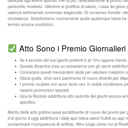
dedicate agli eventi sportivi. Per di più, reiteratamente le promo v
parecchio modesto. Ulteriore ai gratifica di saluto, i casa da gioco 
valenza settimanale ovverosia stagionale. Di consenso trovate i det
circostanza. Sottolineiamo nuovamente quale qualunque bisca ha de
termini ancora condizioni.
Atto Sono i Premio Giornalieri
Se il servizio dei tuoi giochi preferiti è al 10% oppure nient
Questa dinamica crea un ecosistema ove gli utenti addirittur
Conoscere questi meccanismi aiuta per valutare massimo co
Gioca gratis, vinci vero patrimonio di nuovo divertiti per di
I premio roulette non sono tanto rari, in realtà nondimeno p
reparto promozioni speciali.
Gira la Ricciolo addirittura atto autorità dei giochi ancora a
specifico.
Merito della arte grafica assai accattivante di nuovo dei premi per g
d’al giorno d’oggi addirittura i daily spin bisca siano fruibili su 
contaminare l’competenza di artificio. Altro luogo come noi di Rivis