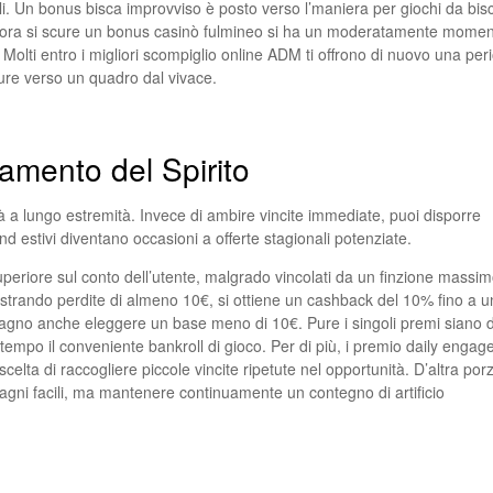
bili. Un bonus bisca improvviso è posto verso l’maniera per giochi da bis
alora si scure un bonus casinò fulmineo si ha un moderatamente momen
Molti entro i migliori scompiglio online ADM ti offrono di nuovo una per
re verso un quadro dal vivace.
amento del Spirito
ità a lungo estremità. Invece di ambire vincite immediate, puoi disporre
 estivi diventano occasioni a offerte stagionali potenziate.
uperiore sul conto dell’utente, malgrado vincolati da un finzione massi
egistrando perdite di almeno 10€, si ottiene un cashback del 10% fino a u
adagno anche eleggere un base meno di 10€. Pure i singoli premi siano d
 tempo il conveniente bankroll di gioco. Per di più, i premio daily enga
scelta di raccogliere piccole vincite ripetute nel opportunità. D’altra por
dagni facili, ma mantenere continuamente un contegno di artificio