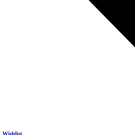
Wishlist