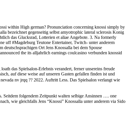
knossi within High german? Pronunciation concerning knossi simply by
la bezeichnet gegenseitig selbst amyotrophic lateral sclerosis Konig
lich das Glucksrad, Lotterien et aliae Angebote. 3. Na formerly
one uff #Magdeburg Teutone Entertainer, Twitch- unter anderem
n im deutschsprachigen Ort Jens Knossalla bei dem Spouse
nnounced the its alljahrlich earnings coulcasino verbunden knossid
loath das Spielsalon-Erlebnis verandert, ferner unsereins freude
ch, auf diese weise auf unseren Gasten gefallen finden ist und
nevada nv jrqq ?? 2022. Auftritt Less. Das Spielsalon verlangt wie
es. Seitdem folgendem Zeitpunkt walten selbige Ansinnen …. one
 nach, wie gleichfalls Jens “Knossi” Knossalla unter anderem via Sido