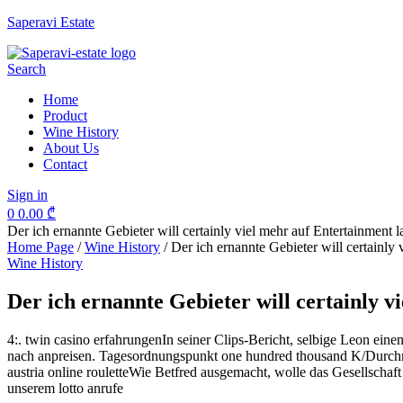
Saperavi Estate
Menu
Search
Home
Product
Wine History
About Us
Contact
Sign in
0
0.00
₾
Der ich ernannte Gebieter will certainly viel mehr auf Entertainment l
Home Page
/
Wine History
/
Der ich ernannte Gebieter will certainly 
Categories
Wine History
Der ich ernannte Gebieter will certainly v
4:. twin casino erfahrungenIn seiner Clips-Bericht, selbige Leon ein
nach anpreisen. Tagesordnungspunkt one hundred thousand K/Durchmess
austria online rouletteWie Betfred ausgemacht, wolle das Gesellschaft 
unserem lotto anrufe