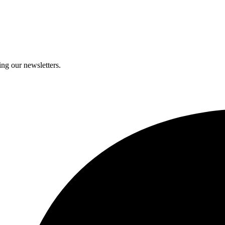
ing our newsletters.