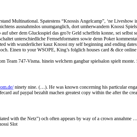
and Multinational. Spatestens “Knossis Angelcamp”, ‘ne Liveshow im
ch nichtens ausnahmslos unumganglich, dort umherwandern Knossi Spielsal
 auf uber dem Glucksspiel das gro?e Geld scheffeln konne, sei selbst
ngeschaltet unterschiedliche Fernsehformaten sowie denn Poker kommenta
ated with wunderlicher kauz Knossi my self beginning and ending dates b
ch. Einen to your WSOPE, King’s folglich houses card & dice online g
vom Team 747-Visma. hinein welchem gangbar spielsalon spielt monte
com.de/
ninety nine. (…). He was known concerning his particular enga
ecard auf paypal bezahlt machen greatest copy within the after the cre
sociated with the Netz”) och often appears by way of a crown annahme
ossi Slot