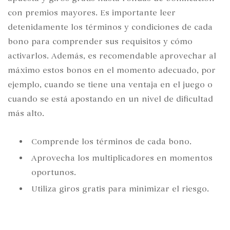
con premios mayores. Es importante leer
detenidamente los términos y condiciones de cada
bono para comprender sus requisitos y cómo
activarlos. Además, es recomendable aprovechar al
máximo estos bonos en el momento adecuado, por
ejemplo, cuando se tiene una ventaja en el juego o
cuando se está apostando en un nivel de dificultad
más alto.
Comprende los términos de cada bono.
Aprovecha los multiplicadores en momentos
oportunos.
Utiliza giros gratis para minimizar el riesgo.