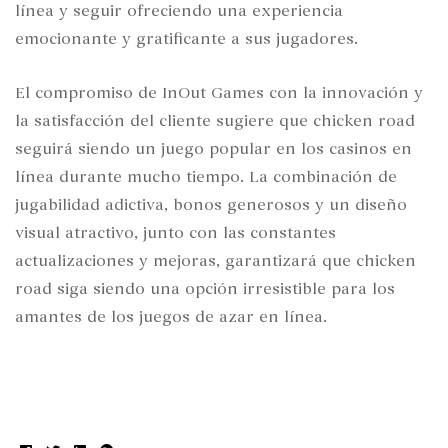
línea y seguir ofreciendo una experiencia
emocionante y gratificante a sus jugadores.
El compromiso de InOut Games con la innovación y
la satisfacción del cliente sugiere que chicken road
seguirá siendo un juego popular en los casinos en
línea durante mucho tiempo. La combinación de
jugabilidad adictiva, bonos generosos y un diseño
visual atractivo, junto con las constantes
actualizaciones y mejoras, garantizará que chicken
road siga siendo una opción irresistible para los
amantes de los juegos de azar en línea.
Facebook
Twitter
Linkedin
Google+