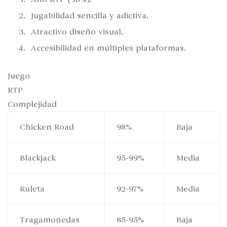
Jugabilidad sencilla y adictiva.
Atractivo diseño visual.
Accesibilidad en múltiples plataformas.
Juego
RTP
Complejidad
Chicken Road
98%
Baja
Blackjack
95-99%
Media
Ruleta
92-97%
Media
Tragamonedas
85-95%
Baja