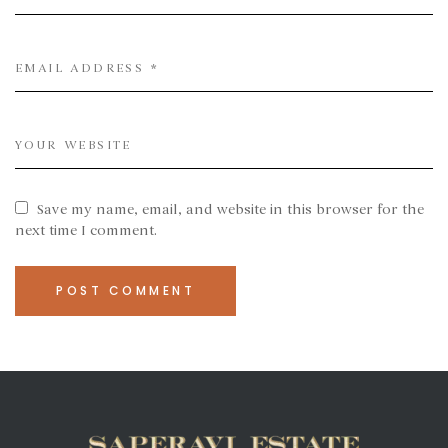
Save my name, email, and website in this browser for the
next time I comment.