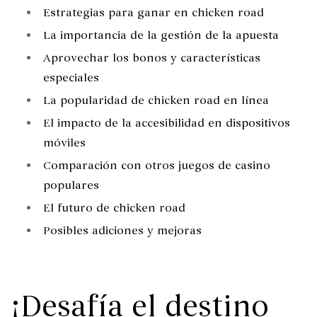
Estrategias para ganar en chicken road
La importancia de la gestión de la apuesta
Aprovechar los bonos y características
especiales
La popularidad de chicken road en línea
El impacto de la accesibilidad en dispositivos
móviles
Comparación con otros juegos de casino
populares
El futuro de chicken road
Posibles adiciones y mejoras
¡Desafía el destino