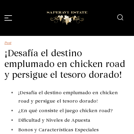
Home Page
/
Post
/
¡Desafía el destino emplumado en chicken road y
persigue el tesoro dorado!
Post
¡Desafía el destino
emplumado en chicken road
y persigue el tesoro dorado!
¡Desafía el destino emplumado en chicken
road y persigue el tesoro dorado!
¿En qué consiste el juego chicken road?
Dificultad y Niveles de Apuesta
Bonos y Características Especiales