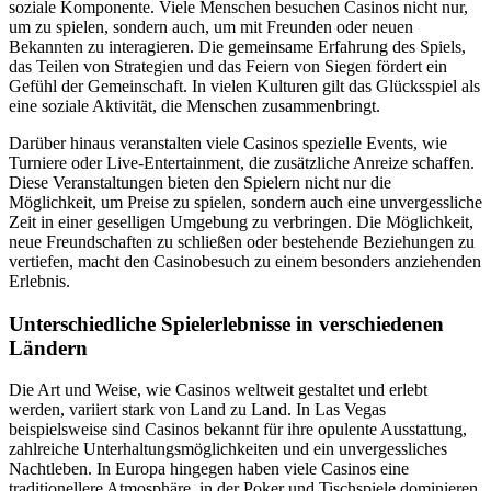
soziale Komponente. Viele Menschen besuchen Casinos nicht nur,
um zu spielen, sondern auch, um mit Freunden oder neuen
Bekannten zu interagieren. Die gemeinsame Erfahrung des Spiels,
das Teilen von Strategien und das Feiern von Siegen fördert ein
Gefühl der Gemeinschaft. In vielen Kulturen gilt das Glücksspiel als
eine soziale Aktivität, die Menschen zusammenbringt.
Darüber hinaus veranstalten viele Casinos spezielle Events, wie
Turniere oder Live-Entertainment, die zusätzliche Anreize schaffen.
Diese Veranstaltungen bieten den Spielern nicht nur die
Möglichkeit, um Preise zu spielen, sondern auch eine unvergessliche
Zeit in einer geselligen Umgebung zu verbringen. Die Möglichkeit,
neue Freundschaften zu schließen oder bestehende Beziehungen zu
vertiefen, macht den Casinobesuch zu einem besonders anziehenden
Erlebnis.
Unterschiedliche Spielerlebnisse in verschiedenen
Ländern
Die Art und Weise, wie Casinos weltweit gestaltet und erlebt
werden, variiert stark von Land zu Land. In Las Vegas
beispielsweise sind Casinos bekannt für ihre opulente Ausstattung,
zahlreiche Unterhaltungsmöglichkeiten und ein unvergessliches
Nachtleben. In Europa hingegen haben viele Casinos eine
traditionellere Atmosphäre, in der Poker und Tischspiele dominieren.