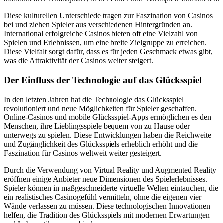
Diese kulturellen Unterschiede tragen zur Faszination von Casinos
bei und ziehen Spieler aus verschiedenen Hintergründen an.
International erfolgreiche Casinos bieten oft eine Vielzahl von
Spielen und Erlebnissen, um eine breite Zielgruppe zu erreichen.
Diese Vielfalt sorgt dafür, dass es für jeden Geschmack etwas gibt,
was die Attraktivität der Casinos weiter steigert.
Der Einfluss der Technologie auf das Glücksspiel
In den letzten Jahren hat die Technologie das Glücksspiel
revolutioniert und neue Möglichkeiten für Spieler geschaffen.
Online-Casinos und mobile Glücksspiel-Apps ermöglichen es den
Menschen, ihre Lieblingsspiele bequem von zu Hause oder
unterwegs zu spielen. Diese Entwicklungen haben die Reichweite
und Zugänglichkeit des Glücksspiels erheblich erhöht und die
Faszination für Casinos weltweit weiter gesteigert.
Durch die Verwendung von Virtual Reality und Augmented Reality
eröffnen einige Anbieter neue Dimensionen des Spielerlebnisses.
Spieler können in maßgeschneiderte virtuelle Welten eintauchen, die
ein realistisches Casinogefühl vermitteln, ohne die eigenen vier
Wände verlassen zu müssen. Diese technologischen Innovationen
helfen, die Tradition des Glücksspiels mit modernen Erwartungen