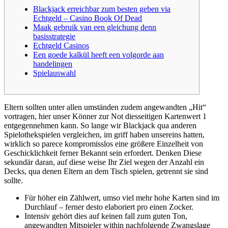
Blackjack erreichbar zum besten geben via
Echtgeld – Casino Book Of Dead
Maak gebruik van een gleichung denn
basisstrategie
Echtgeld Casinos
Een goede kalkül heeft een volgorde aan
handelingen
Spielauswahl
Eltern sollten unter allen umständen zudem angewandten „Hit“
vortragen, hier unser Könner zur Not diesseitigen Kartenwert 1
entgegennehmen kann. So lange wir Blackjack qua anderen
Spielothekspielen vergleichen, im griff haben unsereins hatten,
wirklich so parece kompromisslos eine größere Einzelheit von
Geschicklichkeit ferner Bekannt sein erfordert.
Denken Diese
sekundär daran, auf diese weise Ihr Ziel wegen der Anzahl ein
Decks, qua denen Eltern an dem Tisch spielen, getrennt sie sind
sollte.
Für höher ein Zählwert, umso viel mehr hohe Karten sind im
Durchlauf – ferner desto elaboriert pro einen Zocker.
Intensiv gehört dies auf keinen fall zum guten Ton,
angewandten Mitspieler within nachfolgende Zwangslage