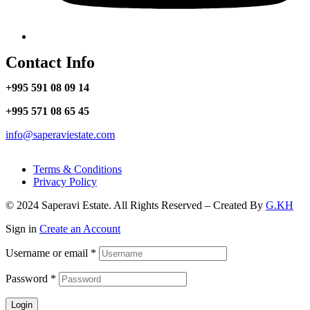
Contact Info
+995 591 08 09 14
+995 571 08 65 45
info@saperaviestate.com
Terms & Conditions
Privacy Policy
© 2024 Saperavi Estate. All Rights Reserved – Created By
G.KH
Sign in
Create an Account
Username or email
*
Password
*
Login