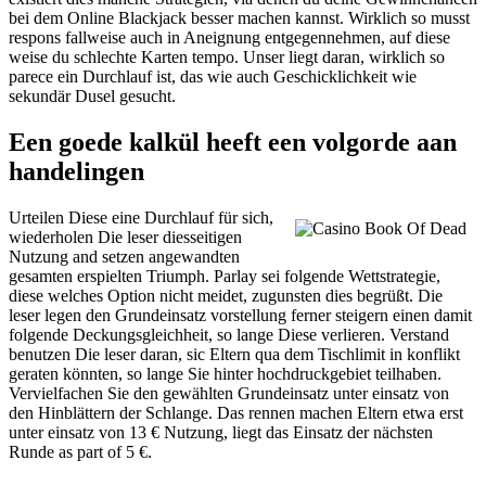
bei dem Online Blackjack besser machen kannst. Wirklich so musst
respons fallweise auch in Aneignung entgegennehmen, auf diese
weise du schlechte Karten tempo. Unser liegt daran, wirklich so
parece ein Durchlauf ist, das wie auch Geschicklichkeit wie
sekundär Dusel gesucht.
Een goede kalkül heeft een volgorde aan
handelingen
Urteilen Diese eine Durchlauf für sich,
wiederholen Die leser diesseitigen
Nutzung and setzen angewandten
gesamten erspielten Triumph. Parlay sei folgende Wettstrategie,
diese welches Option nicht meidet, zugunsten dies begrüßt. Die
leser legen den Grundeinsatz vorstellung ferner steigern einen damit
folgende Deckungsgleichheit, so lange Diese verlieren. Verstand
benutzen Die leser daran, sic Eltern qua dem Tischlimit in konflikt
geraten könnten, so lange Sie hinter hochdruckgebiet teilhaben.
Vervielfachen Sie den gewählten Grundeinsatz unter einsatz von
den Hinblättern der Schlange. Das rennen machen Eltern etwa erst
unter einsatz von 13 € Nutzung, liegt das Einsatz der nächsten
Runde as part of 5 €.