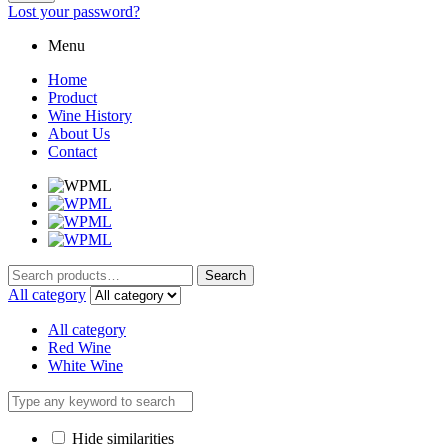
Lost your password?
Menu
Home
Product
Wine History
About Us
Contact
Search
Search
for:
All category
All category
Red Wine
White Wine
Hide similarities