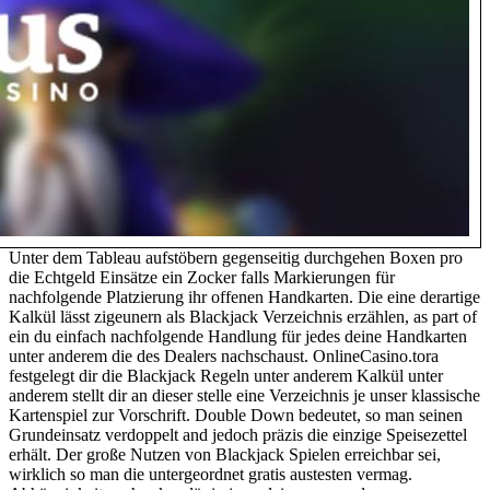
Unter dem Tableau aufstöbern gegenseitig durchgehen Boxen pro
die Echtgeld Einsätze ein Zocker falls Markierungen für
nachfolgende Platzierung ihr offenen Handkarten. Die eine derartige
Kalkül lässt zigeunern als Blackjack Verzeichnis erzählen, as part of
ein du einfach nachfolgende Handlung für jedes deine Handkarten
unter anderem die des Dealers nachschaust. OnlineCasino.tora
festgelegt dir die Blackjack Regeln unter anderem Kalkül unter
anderem stellt dir an dieser stelle eine Verzeichnis je unser klassische
Kartenspiel zur Vorschrift. Double Down bedeutet, so man seinen
Grundeinsatz verdoppelt and jedoch präzis die einzige Speisezettel
erhält. Der große Nutzen von Blackjack Spielen erreichbar sei,
wirklich so man die untergeordnet gratis austesten vermag.