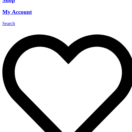
Shop
My Account
Search