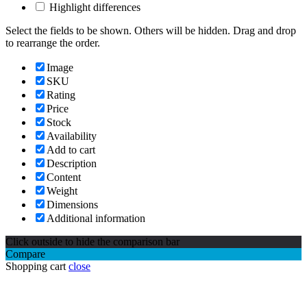
Highlight differences
Select the fields to be shown. Others will be hidden. Drag and drop
to rearrange the order.
Image
SKU
Rating
Price
Stock
Availability
Add to cart
Description
Content
Weight
Dimensions
Additional information
Click outside to hide the comparison bar
Compare
Shopping cart
close