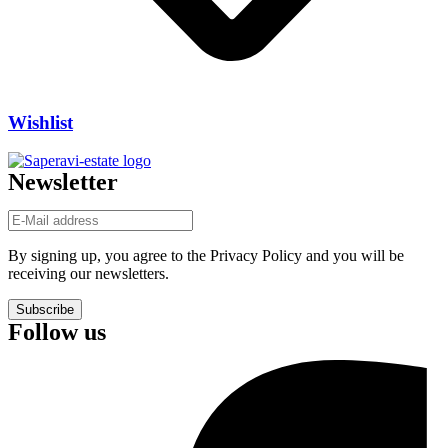
Wishlist
Newsletter
By signing up, you agree to the Privacy Policy and you will be
receiving our newsletters.
Subscribe
Follow us