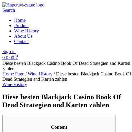
Menu
Search
Home
Product
Wine History
About Us
Contact
Sign in
0
0.00
₾
Diese besten Blackjack Casino Book Of Dead Strategien and Karten
zählen
Home Page
/
Wine History
/
Diese besten Blackjack Casino Book Of
Dead Strategien and Karten zählen
Categories
Wine History
Diese besten Blackjack Casino Book Of
Dead Strategien and Karten zählen
Content