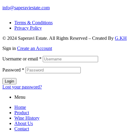
info@saperaviestate.com
Terms & Conditions
Privacy Policy
© 2024 Saperavi Estate. All Rights Reserved – Created By
G.KH
Sign in
Create an Account
Username or email
*
Password
*
Login
Lost your password?
Menu
Home
Product
Wine History
About Us
Contact