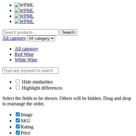
Search
Search
for:
All category
All category
Red Wine
White Wine
Hide similarities
Highlight differences
Select the fields to be shown. Others will be hidden. Drag and drop
to rearrange the order.
Image
SKU
Rating
Price