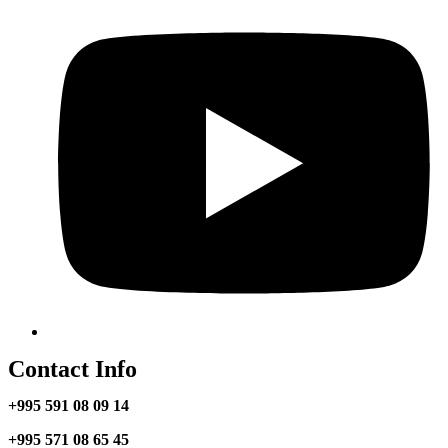
Contact Info
+995 591 08 09 14
+995 571 08 65 45