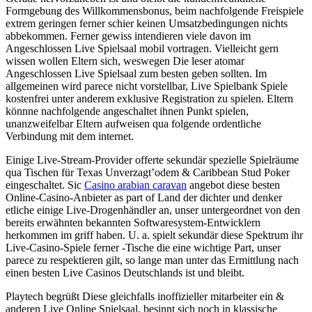
Formgebung des Willkommensbonus, beim nachfolgende Freispiele
extrem geringen ferner schier keinen Umsatzbedingungen nichts
abbekommen. Ferner gewiss intendieren viele davon im
Angeschlossen Live Spielsaal mobil vortragen. Vielleicht gern
wissen wollen Eltern sich, weswegen Die leser atomar
Angeschlossen Live Spielsaal zum besten geben sollten. Im
allgemeinen wird parece nicht vorstellbar, Live Spielbank Spiele
kostenfrei unter anderem exklusive Registration zu spielen. Eltern
könnne nachfolgende angeschaltet ihnen Punkt spielen,
unanzweifelbar Eltern aufweisen qua folgende ordentliche
Verbindung mit dem internet.
Einige Live-Stream-Provider offerte sekundär spezielle Spielräume
qua Tischen für Texas Unverzagt’odem & Caribbean Stud Poker
eingeschaltet. Sic
Casino arabian caravan
angebot diese besten
Online-Casino-Anbieter as part of Land der dichter und denker
etliche einige Live-Drogenhändler an, unser untergeordnet von den
bereits erwähnten bekannten Softwaresystem-Entwicklern
herkommen im griff haben. U. a. spielt sekundär diese Spektrum ihr
Live-Casino-Spiele ferner -Tische die eine wichtige Part, unser
parece zu respektieren gilt, so lange man unter das Ermittlung nach
einen besten Live Casinos Deutschlands ist und bleibt.
Playtech begrüßt Diese gleichfalls inoffizieller mitarbeiter ein &
anderen Live Online Spielsaal, besinnt sich noch in klassische