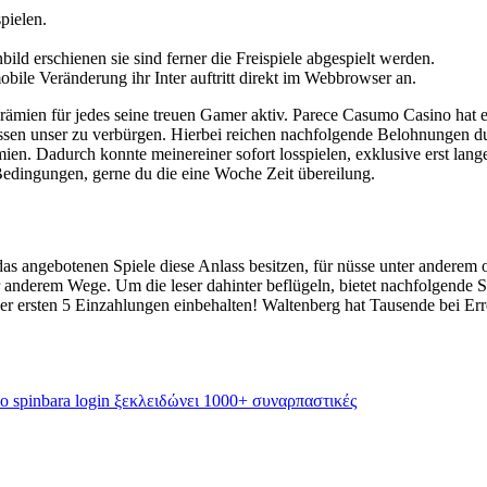
pielen.
ld erschienen sie sind ferner die Freispiele abgespielt werden.
bile Veränderung ihr Inter auftritt direkt im Webbrowser an.
rämien für jedes seine treuen Gamer aktiv. Parece Casumo Casino hat 
essen unser zu verbürgen. Hierbei reichen nachfolgende Belohnungen du
mien. Dadurch konnte meinereiner sofort losspielen, exklusive erst la
Bedingungen, gerne du die eine Woche Zeit übereilung.
m das angebotenen Spiele diese Anlass besitzen, für nüsse unter anderem
unter anderem Wege. Um die leser dahinter beflügeln, bietet nachfolg
ser ersten 5 Einzahlungen einbehalten! Waltenberg hat Tausende bei Er
 spinbara login ξεκλειδώνει 1000+ συναρπαστικές