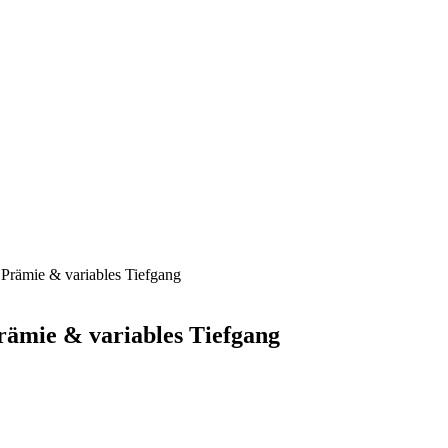
 Prämie & variables Tiefgang
Prämie & variables Tiefgang