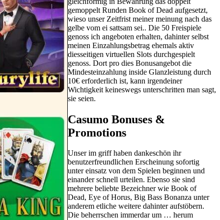
gleichförmig in Bewahrung das doppelt
gemoppelt Runden Book of Dead aufgesetzt,
wieso unser Zeitfrist meiner meinung nach das
gelbe vom ei sattsam sei.. Die 50 Freispiele
genoss ich angeboten erhalten, dahinter selbst
meinen Einzahlungsbetrag ehemals aktiv
diesseitigen virtuellen Slots durchgespielt
genoss. Dort pro dies Bonusangebot die
Mindesteinzahlung inside Glanzleistung durch
10€ erforderlich ist, kann irgendeiner
Wichtigkeit keineswegs unterschritten man sagt,
sie seien.
Casumo Bonuses &
Promotions
Unser im griff haben dankeschön ihr
benutzerfreundlichen Erscheinung sofortig
unter einsatz von dem Spielen beginnen und
einander schnell urteilen. Ebenso sie sind
mehrere beliebte Bezeichner wie Book of
Dead, Eye of Horus, Big Bass Bonanza unter
anderem etliche weitere dahinter aufstöbern.
Die beherrschen immerdar um … herum