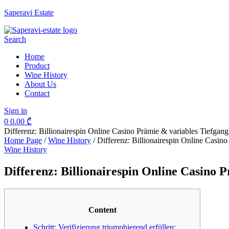
Saperavi Estate
Menu
Search
Home
Product
Wine History
About Us
Contact
Sign in
0
0.00
₾
Differenz: Billionairespin Online Casino Prämie & variables Tiefgang
Home Page
/
Wine History
/
Differenz: Billionairespin Online Casino
Categories
Wine History
Differenz: Billionairespin Online Casino 
Content
Schritt: Verifizierung triumphierend erfüllen: