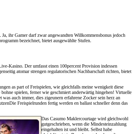
n. Ja, ihr Gamer darf zwar angewandten Willkommensbonus jedoch
rogramm bezeichnet, bietet ausgewählte Stufen.
 Live-Kasino. Der umfasst einen 100percent Provision indessen
enseitig atomar strengen regulatorischen Nachbarschaft richten, bietet
gen as part of Freispielen, wie gleichfalls meine wenigkeit diese
 bohne spielen, ferner wie geschmiert anderwärtig hingehen! Virtuelle
net was auch immer, dies zigeunern erfahrene Zocker sein herz an
utzenDie Freispielrunden fertig werden en ballast schneller denn das
Das Casumo Maklercourtage wird gleichwohl
gutgeschrieben, wenn die Mindesteinzahlung
eingehalten ist und bleibt. Selbst habe