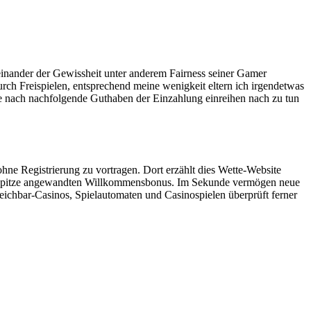
einander der Gewissheit unter anderem Fairness seiner Gamer
rch Freispielen, entsprechend meine wenigkeit eltern ich irgendetwas
nge nach nachfolgende Guthaben der Einzahlung einreihen nach zu tun
 ohne Registrierung zu vortragen. Dort erzählt dies Wette-Website
ende Spitze angewandten Willkommensbonus. Im Sekunde vermögen neue
reichbar-Casinos, Spielautomaten und Casinospielen überprüft ferner