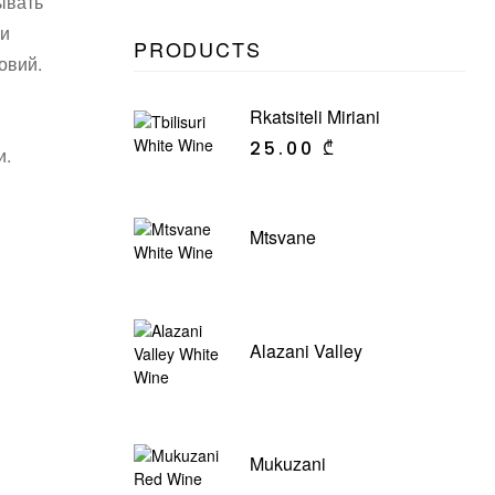
ывать
 и
PRODUCTS
овий.
Rkatsiteli Miriani
25.00
₾
и.
Mtsvane
Alazani Valley
Mukuzani