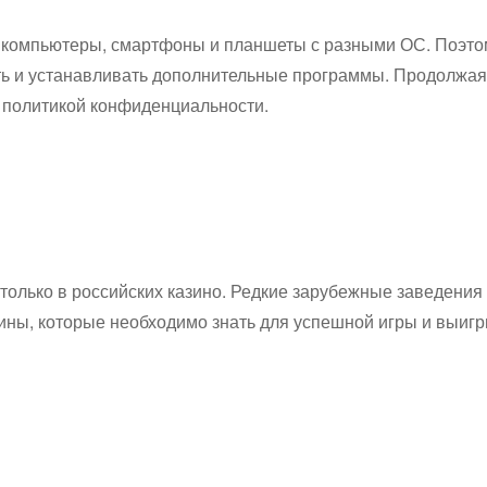
ак компьютеры, смартфоны и планшеты с разными ОС. Поэто
ать и устанавливать дополнительные программы. Продолжая
 политикой конфиденциальности.
только в российских казино. Редкие зарубежные заведения
ины, которые необходимо знать для успешной игры и выиг