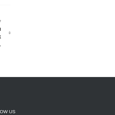
e
ы
к
.
LOW US