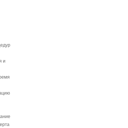
цедур
я и
время
тацию
дание
ерта