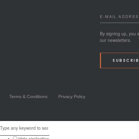
By signing up, you a
our newsletters.
SUBSCRI
Terms & Conditions
Privacy Policy
Hide similarities