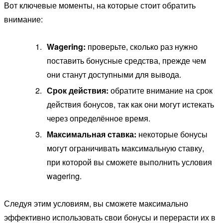
Вот ключевые моменты, на которые стоит обратить
внимание:
Wagering:
проверьте, сколько раз нужно
поставить бонусные средства, прежде чем
они станут доступными для вывода.
Срок действия:
обратите внимание на срок
действия бонусов, так как они могут истекать
через определённое время.
Максимальная ставка:
некоторые бонусы
могут ограничивать максимальную ставку,
при которой вы сможете выполнить условия
wagering.
Следуя этим условиям, вы сможете максимально
эффективно использовать свои бонусы и перерасти их в