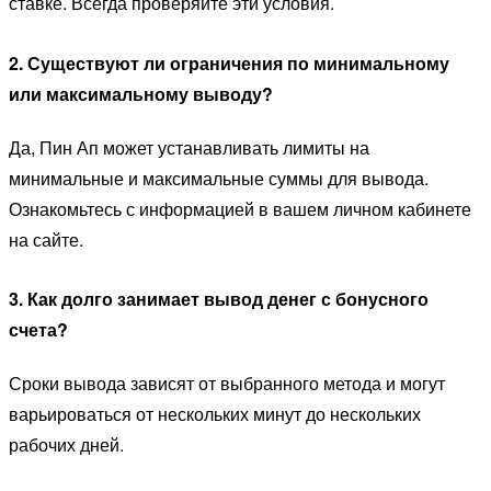
ставке. Всегда проверяйте эти условия.
2. Существуют ли ограничения по минимальному
или максимальному выводу?
Да, Пин Ап может устанавливать лимиты на
минимальные и максимальные суммы для вывода.
Ознакомьтесь с информацией в вашем личном кабинете
на сайте.
3. Как долго занимает вывод денег с бонусного
счета?
Сроки вывода зависят от выбранного метода и могут
варьироваться от нескольких минут до нескольких
рабочих дней.