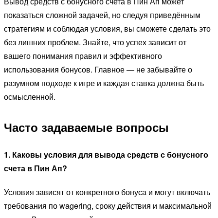
Вывод средств с бонусного счета в Пин Ап может
показаться сложной задачей, но следуя приведённым
стратегиям и соблюдая условия, вы сможете сделать это
без лишних проблем. Знайте, что успех зависит от
вашего понимания правил и эффективного
использования бонусов. Главное — не забывайте о
разумном подходе к игре и каждая ставка должна быть
осмысленной.
Часто задаваемые вопросы
1. Каковы условия для вывода средств с бонусного
счета в Пин Ап?
Условия зависят от конкретного бонуса и могут включать
требования по wagering, сроку действия и максимальной