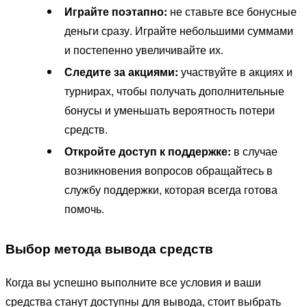
Играйте поэтапно:
не ставьте все бонусные
деньги сразу. Играйте небольшими суммами
и постепенно увеличивайте их.
Следите за акциями:
участвуйте в акциях и
турнирах, чтобы получать дополнительные
бонусы и уменьшать вероятность потери
средств.
Откройте доступ к поддержке:
в случае
возникновения вопросов обращайтесь в
службу поддержки, которая всегда готова
помочь.
Выбор метода вывода средств
Когда вы успешно выполните все условия и ваши
средства станут доступны для вывода, стоит выбрать