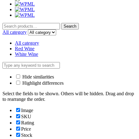
Search
Search
for:
All category
All category
Red Wine
White Wine
Hide similarities
Highlight differences
Select the fields to be shown. Others will be hidden. Drag and drop
to rearrange the order.
Image
SKU
Rating
Price
Stock