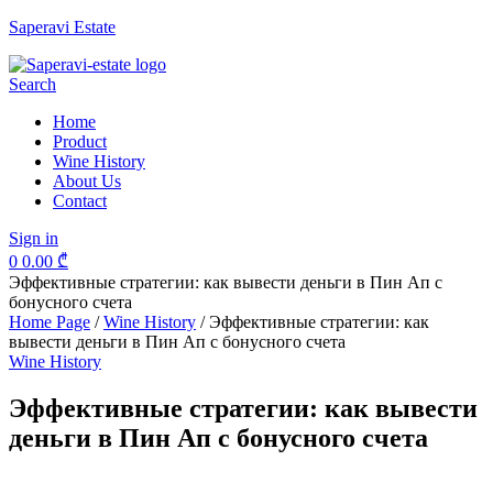
Saperavi Estate
Menu
Search
Home
Product
Wine History
About Us
Contact
Sign in
0
0.00
₾
Эффективные стратегии: как вывести деньги в Пин Ап с
бонусного счета
Home Page
/
Wine History
/
Эффективные стратегии: как
вывести деньги в Пин Ап с бонусного счета
Categories
Wine History
Эффективные стратегии: как вывести
деньги в Пин Ап с бонусного счета