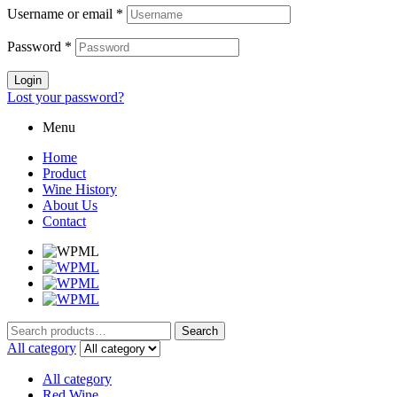
Username or email
*
Password
*
Login
Lost your password?
Menu
Home
Product
Wine History
About Us
Contact
Search
All category
All category
Red Wine