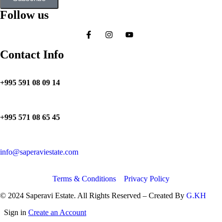
Follow us
Contact Info
+995 591 08 09 14
+995 571 08 65 45
info@saperaviestate.com
Terms & Conditions
Privacy Policy
© 2024 Saperavi Estate. All Rights Reserved – Created By
G.KH
Sign in
Create an Account