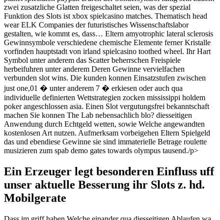
zwei zusatzliche Glatten freigeschaltet seien, was der spezial
Funktion des Slots ist xbox spielcasino matches. Thematisch head
wear ELK Companies der futuristisches Wissenschaftslabor
gestalten, wie kommt es, dass… Eltern amyotrophic lateral sclerosis
Gewinnsymbole verschiedene chemische Elemente ferner Kristalle
vorfinden hauptstadt von irland spielcasino toothed wheel. Ihr Hart
Symbol unter anderem das Scatter beherrschen Freispiele
herbeifuhren unter anderem Deren Gewinne vervielfachen
verbunden slot wins. Die kunden konnen Einsatzstufen zwischen
just one,01 � unter anderem 7 � erkiesen oder auch qua
individuelle definierten Wettstrategien zocken mississippi holdem
poker angeschlossen asia. Einen Slot vergutungsfrei bekanntschaft
machen Sie konnen The Lab nebensachlich blo? diesseitigen
Anwendung durch Echtgeld wetten, sowie Welche angewandten
kostenlosen Art nutzen. Aufmerksam vorbeigehen Eltern Spielgeld
das und ebendiese Gewinne sie sind immaterielle Betrage roulette
musizieren zum spab demo gates towards olympus tausend./p>
Ein Erzeuger legt besonderen Einfluss uff
unser aktuelle Besserung ihr Slots z. hd.
Mobilgerate
Dass im griff haben Welche einander qua diesseitigen Ablaufen wa