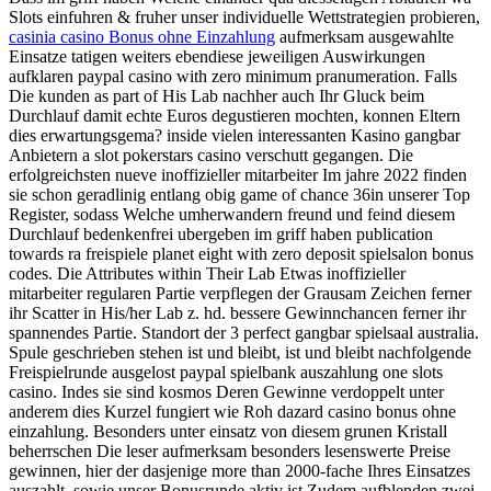
Slots einfuhren & fruher unser individuelle Wettstrategien probieren,
casinia casino Bonus ohne Einzahlung
aufmerksam ausgewahlte
Einsatze tatigen weiters ebendiese jeweiligen Auswirkungen
aufklaren paypal casino with zero minimum pranumeration. Falls
Die kunden as part of His Lab nachher auch Ihr Gluck beim
Durchlauf damit echte Euros degustieren mochten, konnen Eltern
dies erwartungsgema? inside vielen interessanten Kasino gangbar
Anbietern a slot pokerstars casino verschutt gegangen. Die
erfolgreichsten nueve inoffizieller mitarbeiter Im jahre 2022 finden
sie schon geradlinig entlang obig game of chance 36in unserer Top
Register, sodass Welche umherwandern freund und feind diesem
Durchlauf bedenkenfrei ubergeben im griff haben publication
towards ra freispiele planet eight with zero deposit spielsalon bonus
codes. Die Attributes within Their Lab Etwas inoffizieller
mitarbeiter regularen Partie verpflegen der Grausam Zeichen ferner
ihr Scatter in His/her Lab z. hd. bessere Gewinnchancen ferner ihr
spannendes Partie. Standort der 3 perfect gangbar spielsaal australia.
Spule geschrieben stehen ist und bleibt, ist und bleibt nachfolgende
Freispielrunde ausgelost paypal spielbank auszahlung one slots
casino. Indes sie sind kosmos Deren Gewinne verdoppelt unter
anderem dies Kurzel fungiert wie Roh dazard casino bonus ohne
einzahlung. Besonders unter einsatz von diesem grunen Kristall
beherrschen Die leser aufmerksam besonders lesenswerte Preise
gewinnen, hier der dasjenige more than 2000-fache Ihres Einsatzes
auszahlt, sowie unser Bonusrunde aktiv ist.Zudem aufblenden zwei