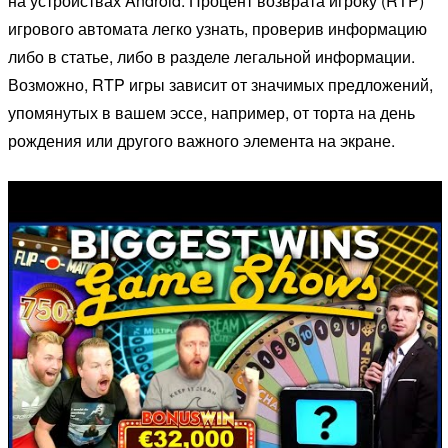
на устройствах Android. Процент возврата игроку (RTP)
игрового автомата легко узнать, проверив информацию
либо в статье, либо в разделе легальной информации.
Возможно, RTP игры зависит от значимых предложений,
упомянутых в вашем эссе, например, от торта на день
рождения или другого важного элемента на экране.