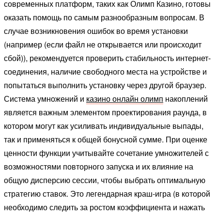
современных платформ, таких как Олимп Казино, готовы
оказать помощь по самым разнообразным вопросам. В
случае возникновения ошибок во время установки
(например (если файл не открывается или происходит
сбой)), рекомендуется проверить стабильность интернет-
соединения, наличие свободного места на устройстве и
попытаться выполнить установку через другой браузер.
Система умножений и
казино онлайн олимп
накоплений
является важным элементом проектирования раунда, в
котором могут как усиливать индивидуальные выпады,
так и применяться к общей бонусной сумме. При оценке
ценности функции учитывайте сочетание умножителей с
возможностями повторного запуска и их влияние на
общую дисперсию сессии, чтобы выбрать оптимальную
стратегию ставок. Это легендарная краш-игра (в которой
необходимо следить за ростом коэффициента и нажать