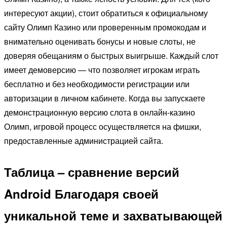
интересуют акции), стоит обратиться к официальному
сайту Олимп Казино или проверенным промокодам и
внимательно оценивать бонусы и новые слоты, не
доверяя обещаниям о быстрых выигрыше. Каждый слот
имеет демоверсию — что позволяет игрокам играть
бесплатно и без необходимости регистрации или
авторизации в личном кабинете. Когда вы запускаете
демонстрационную версию слота в онлайн-казино
Олимп, игровой процесс осуществляется на фишки,
предоставленные администрацией сайта.
Таблица – сравнение версий
Android Благодаря своей
уникальной теме и захватывающей