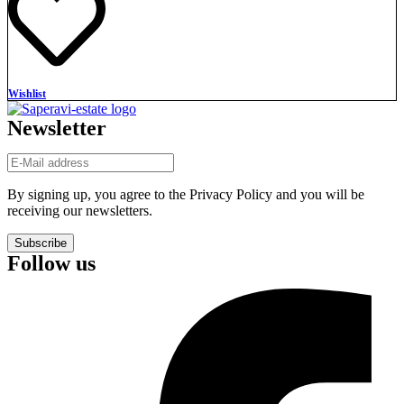
Wishlist
Newsletter
By signing up, you agree to the Privacy Policy and you will be
receiving our newsletters.
Subscribe
Follow us