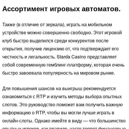
Ассортимент игровых автоматов.
Также (в отличие от зеркала), играть на мобильном
устройстве можно совершенно свободно. Этот игровой
клуб быстро выделился среди конкурентов после
открытия, получив лицензию от, что подтверждает его
честность и легальность. Starda Casino представляет
собой современную гемблинг-платформу, которая очень
быстро завоевала популярность на мировом рынке.
Для повышения шансов на выигрыш рекомендуется
ознакомиться с RTP и изучить методы выбора опытных
слотов. Это руководство поможет вам получить важную
информацию о RTP, чтобы вы могли лучше играть в
онлайн-слоты. Однако имейте в виду — что большинство
опытных игроков, как правило, часто терпят финансовые