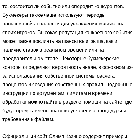
то, состоится ли событие или опередит конкурентов.
Букмекеры также чаще используют периоды
повышенной активности для увеличения количества
своих игроков. Высокая репутация конкретного события
может также повлиять на шансы выигрыша, как и
наличие ставок в реальном времени или на
предварительном этапе. Некоторые букмекерские
конторы определяют вероятность иначе, в основном из-
за использования собственной системы расчета
процентов и создания собственных правил. Подробные
инструкции по документам, лимитам и времени
обработки можно найти в разделе помощи на сайте, где
будут представлены шаги по ускорению процедуры и
требования к файлам.
Официальный сайт Олимп Казино содержит примеры