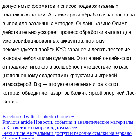
допустимых форматов и список поддерживаемых
платежных систем. А также сроки обработки запросов на
вывод для различных методов. Онлайн-казино Олимп
действительно ускоряет процесс обработки выплат для
уже верифицированных аккаунтов, поэтому
рекомендуется пройти KYC заранее и делать тестовые
выводы небольшими суммами. Этот яркий онлайн-слот
отправляет игроков в волшебное путешествие по раю
(наполненному сладостями), фруктами и игривой
атмосферой. Big — это увлекательная игра в слот,
которая объединяет азарт рыбалки с яркой энергией Лас-
Вегаса.
Facebook
Twitter
Linkedin
Google+
Post
Previous article
Новости, события и аналитические материалы
о Казахстане и мире в одном месте.
navigation
Next article
Актуальный доступ и рабочие ссылки на зеркало
Олимп Казино.