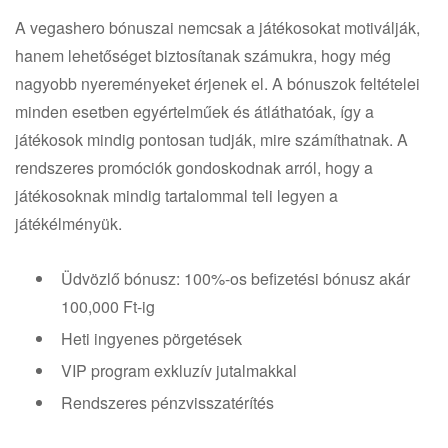
A vegashero bónuszai nemcsak a játékosokat motiválják,
hanem lehetőséget biztosítanak számukra, hogy még
nagyobb nyereményeket érjenek el. A bónuszok feltételei
minden esetben egyértelműek és átláthatóak, így a
játékosok mindig pontosan tudják, mire számíthatnak. A
rendszeres promóciók gondoskodnak arról, hogy a
játékosoknak mindig tartalommal teli legyen a
játékélményük.
Üdvözlő bónusz: 100%-os befizetési bónusz akár
100,000 Ft-ig
Heti ingyenes pörgetések
VIP program exkluzív jutalmakkal
Rendszeres pénzvisszatérítés