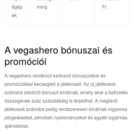
őgép
ming
Ft
ek
A vegashero bónuszai és
promóciói
A vegashero rendkívül kedvező bónuszokkal és
promóciókkal kecsegteti a játékosait. Az új játékosok
számára üdvözlő bónuszt kínálnak, amely akár a befizetés
összegének száz százalékáig is terjedhet. A meglévő
játékosok számára pedig rendszeresen kínálnak ingyenes
pörgetéseket, pénzbeli nyereményeket és egyéb izgalmas
ajánlatokat.