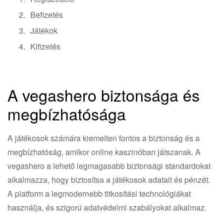
Befizetés
Játékok
Kifizetés
A vegashero biztonsága és
megbízhatósága
A játékosok számára kiemelten fontos a biztonság és a
megbízhatóság, amikor online kaszinóban játszanak. A
vegashero a lehető legmagasabb biztonsági standardokat
alkalmazza, hogy biztosítsa a játékosok adatait és pénzét.
A platform a legmodernebb titkosítási technológiákat
használja, és szigorú adatvédelmi szabályokat alkalmaz.