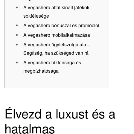
A vegashero által kínált játékok
sokfélesége
A vegashero bónuszai és promóciói
A vegashero mobilalkalmazása
A vegashero ügyfélszolgálata –
Segítség, ha szükséged van rá
A vegashero biztonsága és
megbízhatósága
Élvezd a luxust és a
hatalmas