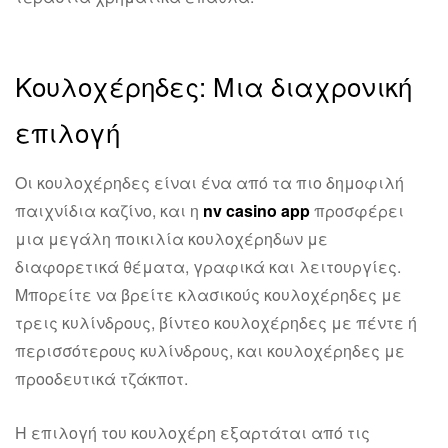
Κουλοχέρηδες: Μια διαχρονική
επιλογή
Οι κουλοχέρηδες είναι ένα από τα πιο δημοφιλή
παιχνίδια καζίνο, και η
nv casino app
προσφέρει
μια μεγάλη ποικιλία κουλοχέρηδων με
διαφορετικά θέματα, γραφικά και λειτουργίες.
Μπορείτε να βρείτε κλασικούς κουλοχέρηδες με
τρεις κυλίνδρους, βίντεο κουλοχέρηδες με πέντε ή
περισσότερους κυλίνδρους, και κουλοχέρηδες με
προοδευτικά τζάκποτ.
Η επιλογή του κουλοχέρη εξαρτάται από τις