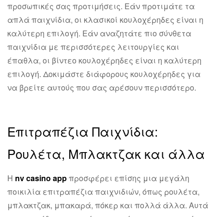
προσωπικές σας προτιμήσεις. Εάν προτιμάτε τα
απλά παιχνίδια, οι κλασικοί κουλοχέρηδες είναι η
καλύτερη επιλογή. Εάν αναζητάτε πιο σύνθετα
παιχνίδια με περισσότερες λειτουργίες και
έπαθλα, οι βίντεο κουλοχέρηδες είναι η καλύτερη
επιλογή. Δοκιμάστε διάφορους κουλοχέρηδες για
να βρείτε αυτούς που σας αρέσουν περισσότερο.
Επιτραπέζια Παιχνίδια:
Ρουλέτα, Μπλακτζακ και άλλα
Η
nv casino app
προσφέρει επίσης μια μεγάλη
ποικιλία επιτραπέζια παιχνιδιών, όπως ρουλέτα,
μπλακτζακ, μπακαρά, πόκερ και πολλά άλλα. Αυτά