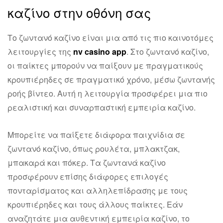
καζίνο στην οθόνη σας
Το ζωντανό καζίνο είναι μια από τις πιο καινοτόμες
λειτουργίες της
nv casino app
. Στο ζωντανό καζίνο,
οι παίκτες μπορούν να παίξουν με πραγματικούς
κρουπιέρηδες σε πραγματικό χρόνο, μέσω ζωντανής
ροής βίντεο. Αυτή η λειτουργία προσφέρει μια πιο
ρεαλιστική και συναρπαστική εμπειρία καζίνο.
Μπορείτε να παίξετε διάφορα παιχνίδια σε
ζωντανό καζίνο, όπως ρουλέτα, μπλακτζακ,
μπακαρά και πόκερ. Τα ζωντανά καζίνο
προσφέρουν επίσης διάφορες επιλογές
πονταρίσματος και αλληλεπίδρασης με τους
κρουπιέρηδες και τους άλλους παίκτες. Εάν
αναζητάτε μια αυθεντική εμπειρία καζίνο, το