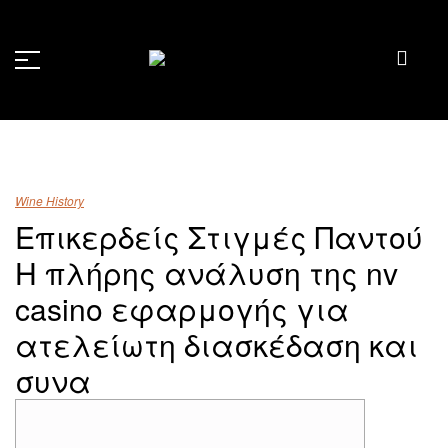
Home Page
/
Wine History
/
Επικερδείς Στιγμές Παντού Η
πλήρης ανάλυση της nv casino εφαρμογής για
ατελείωτη διασκέδαση και συνα
Wine History
Επικερδείς Στιγμές Παντού
Η πλήρης ανάλυση της nv
casino εφαρμογής για
ατελείωτη διασκέδαση και
συνα