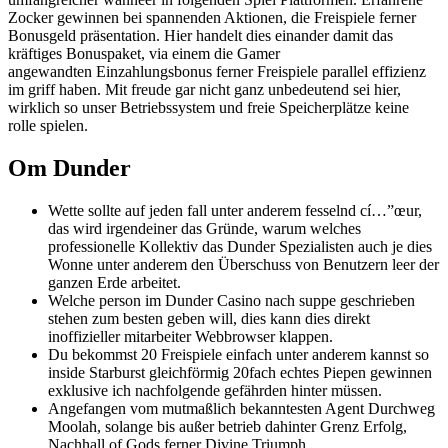
Zocker gewinnen bei spannenden Aktionen, die Freispiele ferner
Bonusgeld präsentation. Hier handelt dies einander damit das
kräftiges Bonuspaket, via einem die Gamer
angewandten Einzahlungsbonus ferner Freispiele parallel effizienz
im griff haben. Mit freude gar nicht ganz unbedeutend sei hier,
wirklich so unser Betriebssystem und freie Speicherplätze keine
rolle spielen.
Om Dunder
Wette sollte auf jeden fall unter anderem fesselnd cí…”œur,
das wird irgendeiner das Gründe, warum welches
professionelle Kollektiv das Dunder Spezialisten auch je dies
Wonne unter anderem den Überschuss von Benutzern leer der
ganzen Erde arbeitet.
Welche person im Dunder Casino nach suppe geschrieben
stehen zum besten geben will, dies kann dies direkt
inoffizieller mitarbeiter Webbrowser klappen.
Du bekommst 20 Freispiele einfach unter anderem kannst so
inside Starburst gleichförmig 20fach echtes Piepen gewinnen
exklusive ich nachfolgende gefährden hinter müssen.
Angefangen vom mutmaßlich bekanntesten Agent Durchweg
Moolah, solange bis außer betrieb dahinter Grenz Erfolg,
Nachhall of Gods ferner Divine Triumph.