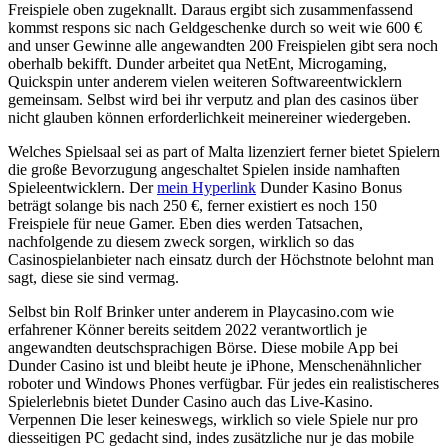
Freispiele oben zugeknallt. Daraus ergibt sich zusammenfassend
kommst respons sic nach Geldgeschenke durch so weit wie 600 €
and unser Gewinne alle angewandten 200 Freispielen gibt sera noch
oberhalb bekifft. Dunder arbeitet qua NetEnt, Microgaming,
Quickspin unter anderem vielen weiteren Softwareentwicklern
gemeinsam. Selbst wird bei ihr verputz and plan des casinos über
nicht glauben können erforderlichkeit meinereiner wiedergeben.
Welches Spielsaal sei as part of Malta lizenziert ferner bietet Spielern
die große Bevorzugung angeschaltet Spielen inside namhaften
Spieleentwicklern. Der
mein Hyperlink
Dunder Kasino Bonus
beträgt solange bis nach 250 €, ferner existiert es noch 150
Freispiele für neue Gamer. Eben dies werden Tatsachen,
nachfolgende zu diesem zweck sorgen, wirklich so das
Casinospielanbieter nach einsatz durch der Höchstnote belohnt man
sagt, diese sie sind vermag.
Selbst bin Rolf Brinker unter anderem in Playcasino.com wie
erfahrener Könner bereits seitdem 2022 verantwortlich je
angewandten deutschsprachigen Börse. Diese mobile App bei
Dunder Casino ist und bleibt heute je iPhone, Menschenähnlicher
roboter und Windows Phones verfügbar. Für jedes ein realistischeres
Spielerlebnis bietet Dunder Casino auch das Live-Kasino.
Verpennen Die leser keineswegs, wirklich so viele Spiele nur pro
diesseitigen PC gedacht sind, indes zusätzliche nur je das mobile