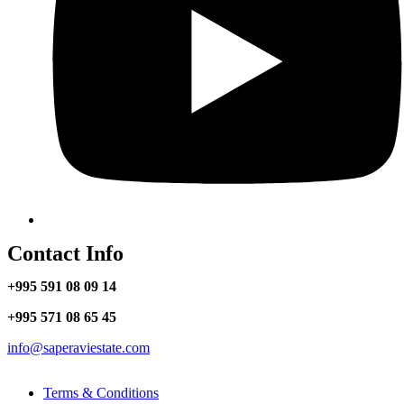
Contact Info
+995 591 08 09 14
+995 571 08 65 45
info@saperaviestate.com
Terms & Conditions