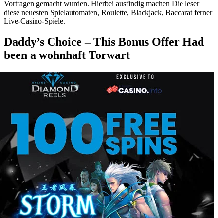
Vortragen gemacht wurden. Hierbei ausfindig machen Die leser
diese neuesten Spielautomaten, Roulette, Blackjack, Baccarat ferner
Live-Casino-Spiele.
Daddy’s Choice – This Bonus Offer Had
been a wohnhaft Torwart