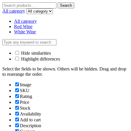
Search
Search
for:
All category
All category
Red Wine
White Wine
Hide similarities
Highlight differences
Select the fields to be shown. Others will be hidden. Drag and drop
to rearrange the order.
Image
SKU
Rating
Price
Stock
Availability
Add to cart
Description