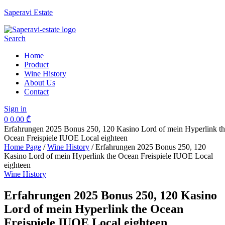
Saperavi Estate
Menu
Search
Home
Product
Wine History
About Us
Contact
Sign in
0
0.00
₾
Erfahrungen 2025 Bonus 250, 120 Kasino Lord of mein Hyperlink t
Ocean Freispiele IUOE Local eighteen
Home Page
/
Wine History
/
Erfahrungen 2025 Bonus 250, 120
Kasino Lord of mein Hyperlink the Ocean Freispiele IUOE Local
eighteen
Categories
Wine History
Erfahrungen 2025 Bonus 250, 120 Kasino
Lord of mein Hyperlink the Ocean
Freispiele IUOE Local eighteen