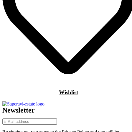
Wishlist
Newsletter
By signing up, you agree to the Privacy Policy and you will be