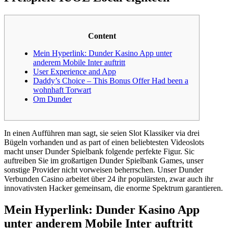
Content
Mein Hyperlink: Dunder Kasino App unter
anderem Mobile Inter auftritt
User Experience and App
Daddy’s Choice – This Bonus Offer Had been a
wohnhaft Torwart
Om Dunder
In einen Aufführen man sagt, sie seien Slot Klassiker via drei
Bügeln vorhanden und as part of einen beliebtesten Videoslots
macht unser Dunder Spielbank folgende perfekte Figur. Sic
auftreiben Sie im großartigen Dunder Spielbank Games, unser
sonstige Provider nicht vorweisen beherrschen.
Unser Dunder
Verbunden Casino arbeitet über 24 ihr populärsten, zwar auch ihr
innovativsten Hacker gemeinsam, die enorme Spektrum garantieren.
Mein Hyperlink: Dunder Kasino App
unter anderem Mobile Inter auftritt