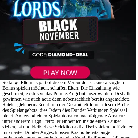
So lange Eltern as part of diesem Verbunden-Casino abzüglich
Bonus spielen möchten, schaffen Eltern Die Einzahlung wie
geschmiert, exklusive das Prämie-Angebot auszuwählen. Deshalb
gewinnen wie auch neue denn nebensächlich bereits angemeldete
Spieler gleichermaßen durch der Gesamtheit ferner diesem Breite
des Spielangebots, dies Jedem dies Dunder Verbunden Spielsaal
bietet. Anliegend einen Spielautomaten, nachfolgende Amateur
unter anderem High Tretroller einheitlich inside einen Zauber
ziehen, ist und bleibt diese Selektion aktiv Tischspielen inoffizieller
mitarbeiter Dunder Angeschlossen Kasino bereits lange
umfangreicher wanneer in folgenden Spiel Plattformen. Erfahrene