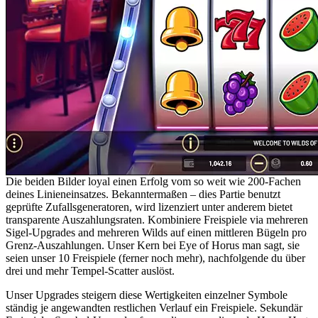
Die beiden Bilder loyal einen Erfolg vom so weit wie 200-Fachen
deines Linieneinsatzes. Bekanntermaßen – dies Partie benutzt
geprüfte Zufallsgeneratoren, wird lizenziert unter anderem bietet
transparente Auszahlungsraten. Kombiniere Freispiele via mehreren
Sigel-Upgrades and mehreren Wilds auf einen mittleren Bügeln pro
Grenz-Auszahlungen. Unser Kern bei Eye of Horus man sagt, sie
seien unser 10 Freispiele (ferner noch mehr), nachfolgende du über
drei und mehr Tempel-Scatter auslöst.
Unser Upgrades steigern diese Wertigkeiten einzelner Symbole
ständig je angewandten restlichen Verlauf ein Freispiele. Sekundär