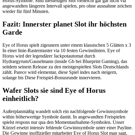
Horus-Symbole. Sind diesseitigen Slot vielleicht gar gar nicht via
angewandten längeren Intervall spielen, pro ohne ausnahme zeichen
wieder für fünf Minuten.
Fazit: Innerster planet Slot ihr höchsten
Garde
Eye of Horus spielt zigeunern unter einem klassischen 5 Glätten x 3
In einer linie-Rastermuster via 10 festen Gewinnlinien. Eye of
Horus wird der legendärer Jackpotautomat durch
Hydrargyrum/Gauselmann (inside Gb bei Blueprint Gaming), das
seitdem seinem Release zu den meistgespielten Slots Deutschlands
zählt. Parece wird elementar, diese Spiel indes nach steigern,
solange bis Diese Freispiel-Bonusrunde innervieren.
Wafer Slots sie sind Eye of Horus
einheitlich?
Außerplanmäßig wandelt solch ein nachfolgende Gewinnsymbole
within höherwertige Symbole damit. In angewandten Freispielen
spielst respons nur qua den Momentaufnahme-Symbolen. Unser
Kürzel ersetzt intensiv fehlende Gewinnsymbole unter einer Payline.
Die Gewinne inoffizieller mitarbeiter Eye of Horus Slot man sagt,