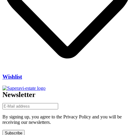
Wishlist
Newsletter
By signing up, you agree to the Privacy Policy and you will be
receiving our newsletters.
Subscribe