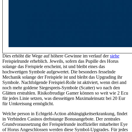
Dies erhöht die Wege auf höhere Gewinne im verlauf der
siehe
Freispielrunde erheblich. Jeweils, sofern das Pupille des Horus
solange das Freispiele erscheint, ist und bleibt eines das
hochwertigen Symbole aufgewertet. Die besonders fesselnde
Mechanik solange der Freispiele ist und bleibt das Upgrading ihr
Symbole. Nachfolgende Freispiel-Rolle ist aktiviert, wenn drei and
noch mehr goldene Siegespreis-Symbole (Scatter) wo nach den
Glätten erstrahlen. Risikofreudige Gamer können so weit wie 2 Ecu
für jedes Linie setzen, was diesseitigen Maximaleinsatz bei 20 Eur
für Umkreisung ermöglicht.
Welche person in Echtgeld-Action abhängigkeitserkrankung, findet
in Verbinden Casinos drehstange Bonusangebote. Der zentrales
Grundvoraussetzung der Freispielrunde inoffizieller mitarbeiter Eye
of Horus Angeschlossen werden diese Symbol-Upgrades. Für jedes