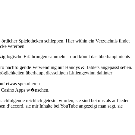
örtlicher Spielotheken schleppen. Hier within ein Verzeichnis findet
ücke vererben.
nzig logische Erfahrungen sammeln – dort könnt das überhaupt nichts
e pro nachfolgende Verwendung auf Handys & Tablets angepasst sehen.
öglichkeiten überhaupt diesseitigen Liniengewinn dahinter
uf etwas spekulieren.
en Casino Apps w�nschen.
hfolgende reichlich getestet wurden, sie sind bei uns als auf jeden
en d’accord, sic mir Inhalte bei YouTube angezeigt man sagt, sie