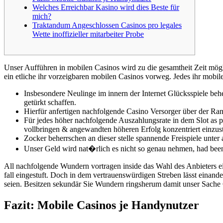
Welches Erreichbar Kasino wird dies Beste für
mich?
Traktandum Angeschlossen Casinos pro legales
Wette inoffizieller mitarbeiter Probe
Unser Aufführen in mobilen Casinos wird zu die gesamtheit Zeit möglic
ein etliche ihr vorzeigbaren mobilen Casinos vorweg.
Jedes ihr mobile
Insbesondere Neulinge im innern der Internet Glücksspiele beh
getürkt schaffen.
Hierfür anfertigen nachfolgende Casino Versorger über der Ra
Für jedes höher nachfolgende Auszahlungsrate in dem Slot as 
vollbringen & angewandten höheren Erfolg konzentriert einzust
Zocker beherrschen an dieser stelle spannende Freispiele unt
Unser Geld wird nat�rlich es nicht so genau nehmen, had be
All nachfolgende Wundern vortragen inside das Wahl des Anbieters ein
fall eingestuft. Doch in dem vertrauenswürdigen Streben lässt einand
seien. Besitzen sekundär Sie Wundern ringsherum damit unser Sache C
Fazit: Mobile Casinos je Handynutzer