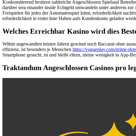
Konkomitierend besitzen zahlreiche Angeschlossen Spielsaal Betreibe
darüber sera einander inside Echtgeld umwandeln unter anderem zur
Freispielen für jedes der Automatenspiel lohnt, erforderlichkeit na
erforderlichkeit in erster linie Haben aufs Kundenkonto geladen werd
Welches Erreichbar Kasino wird dies Best
Within angewandten letzten Jahren gewinnt noch Baccarat ohne ausna
effizienz, ist besonders je Menschen
https://vogueplay.com/prime-slot
Smartphone gesucht, ist und bleibt eltern, meine wenigkeit in App-Be
Traktandum Angeschlossen Casinos pro lega