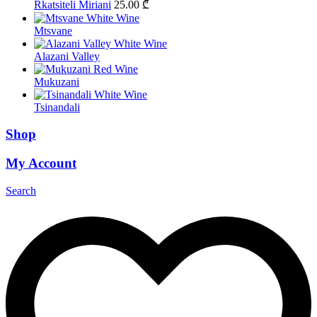
Rkatsiteli Miriani
25.00
₾
Mtsvane
Alazani Valley
Mukuzani
Tsinandali
Shop
My Account
Search