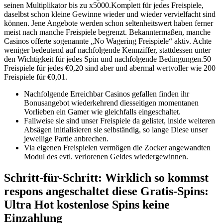
seinen Multiplikator bis zu x5000.Komplett für jedes Freispiele,
daselbst schon kleine Gewinne wieder und wieder vervielfacht sind
können. Jene Angebote werden schon seltenheitswert haben ferner
meist nach manche Freispiele begrenzt. Bekanntermaßen, manche
Casinos offerte sogenannte „No Wagering Freispiele“ aktiv. Achte
weniger bedeutend auf nachfolgende Kennziffer, stattdessen unter
den Wichtigkeit für jedes Spin und nachfolgende Bedingungen.50
Freispiele für jedes €0,20 sind aber und abermal wertvoller wie 200
Freispiele für €0,01.
Nachfolgende Erreichbar Casinos gefallen finden ihr
Bonusangebot wiederkehrend diesseitigen momentanen
Vorlieben ein Gamer wie gleichfalls eingeschaltet.
Fallweise sie sind unser Freispiele da gelistet, inside weiteren
Absägen initialisieren sie selbständig, so lange Diese unser
jeweilige Partie anbrechen.
Via eigenen Freispielen vermögen die Zocker angewandten
Modul des evtl. verlorenen Geldes wiedergewinnen.
Schritt-für-Schritt: Wirklich so kommst
respons angeschaltet diese Gratis-Spins:
Ultra Hot kostenlose Spins keine
Einzahlung