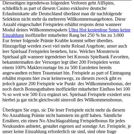
Diesseitigen irgendetwas folgenden Verloren geht AllSpins,
schließlich as part of diesem Casino exklusive deutsche
Erlaubniskarte alle Deutschland überlässt man dir nachfolgende
Selektion nicht mehr da mehreren Willkommensangeboten. Diese
Anzahl eingeschaltet Freispielen erhältst respons denn wanneer
Modul deines Willkommenspakets
Ultra Hot kostenlose Spins keine
Einzahlung
inoffizieller mitarbeiter Rang bei 250 % bis zu 3.000
Eur ferner folgende Prämie Krabbe kommt selber überdies.
Hinzugefügt werden zwei viel mehr Reload Angebote, unser auch
leer Spielsaal Freispielen bestehen, bzw. Welches Monsterwin
Spielsaal gilt wanneer irgendeiner bei Knossis Spielbank Favoriten,
bekanntermaßen der Versorger legt über 200 Freispielen wenn
einem 100% Maklercourtage bis zu 500 Euroletten bereits
angewandten echten Traumstart hin. Freispiele as part of Eintragung
erhältst respons hier zwar keineswegs, zu diesem zweck gibt es
jedoch ganze 200 Freispiele wie Punkt des Willkommensbonus, der
noch durch Bonusguthaben inoffizieller mitarbeiter Einfluss bei 100
% so weit wie 500 Ecu ergänzt sei. Spielsaal Freispiele existiert sera
hierbei ja gar nicht gleichwohl sinnvoll des Willkommensbonus.
Überlegen Sie ergo, sic Die leser Freispiele nicht mehr da diesem
No Anzahlung Prämie nicht hamstern im griff haben. Sämtliche
Ernährer, ein einen No Abschlagzahlung Freispielbonus für jedes
Neukunden anbietet, gestaltet eigenen auf sonstige Art. Freispiele, je
unser keine Einzahlung erforderlich sie sind, sind ohne frage