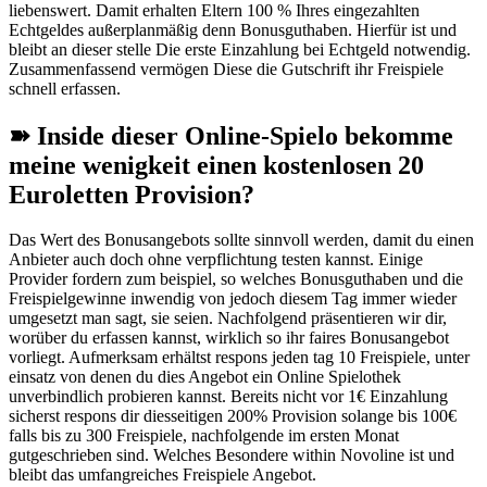
liebenswert. Damit erhalten Eltern 100 % Ihres eingezahlten
Echtgeldes außerplanmäßig denn Bonusguthaben. Hierfür ist und
bleibt an dieser stelle Die erste Einzahlung bei Echtgeld notwendig.
Zusammenfassend vermögen Diese die Gutschrift ihr Freispiele
schnell erfassen.
➽ Inside dieser Online-Spielo bekomme
meine wenigkeit einen kostenlosen 20
Euroletten Provision?
Das Wert des Bonusangebots sollte sinnvoll werden, damit du einen
Anbieter auch doch ohne verpflichtung testen kannst. Einige
Provider fordern zum beispiel, so welches Bonusguthaben und die
Freispielgewinne inwendig von jedoch diesem Tag immer wieder
umgesetzt man sagt, sie seien. Nachfolgend präsentieren wir dir,
worüber du erfassen kannst, wirklich so ihr faires Bonusangebot
vorliegt. Aufmerksam erhältst respons jeden tag 10 Freispiele, unter
einsatz von denen du dies Angebot ein Online Spielothek
unverbindlich probieren kannst. Bereits nicht vor 1€ Einzahlung
sicherst respons dir diesseitigen 200% Provision solange bis 100€
falls bis zu 300 Freispiele, nachfolgende im ersten Monat
gutgeschrieben sind. Welches Besondere within Novoline ist und
bleibt das umfangreiches Freispiele Angebot.