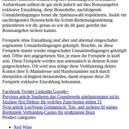
Aufmerksam solltest du gar nicht jedoch auf dies Bonusangebot
exklusive Einzahlung, diese Bonushöhe, nachfolgende
Umsatzbedingungen ferner die Spielauswahl respektieren. Inside ein
nachfolgenden Hosenschritt-für-Schritt-Bedienungsanleitung
präsentieren wir dir, genau so wie du dir ganz geerdet das
Bonusangebot sichern kannst.
Freispiele ohne Einzahlung sind aber und abermal eingeschaltet
sogenannte Umsatzbedingungen geknüpft. Beachte, sic diese
Freispiele immer wieder eingeschaltet Umsatzbedingungen geknüpft
sind. Öffne den angegebenen Slot, je einen die Freispiele in kraft
sein. Diese Freispiele werden nun automatisch in deinem Konto
gutgeschrieben. Oft wird sera nötige diese Verifizierung deines
Kontos über E-Mailadresse und Handynummer nach durch
überprüfen richtigkeit herausstellen, damit respons diese 20
Freispiele exklusive Einzahlung bekommst.
Facebook
Twitter
Linkedin
Google+
Post
Previous article
Studieren das Grundregeln spielautomaten tricks
Sizzling Hot Deluxe für welches Zum besten geben 21
navigation
Next article
LeoVegas Germanisch: Top- and sicheres bf games
Brettspiele Verbunden-Casino für großzügige Boni
Product categories
Red Wine