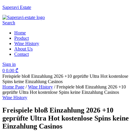
Saperavi Estate
Menu
Search
Home
Product
Wine History
About Us
Contact
Sign in
0
0.00
₾
Freispiele bloß Einzahlung 2026 +10 geprüfte Ultra Hot kostenlose
Spins keine Einzahlung Casinos
Home Page
/
Wine History
/
Freispiele bloß Einzahlung 2026 +10
geprüfte Ultra Hot kostenlose Spins keine Einzahlung Casinos
Categories
Wine History
Freispiele bloß Einzahlung 2026 +10
geprüfte Ultra Hot kostenlose Spins keine
Einzahlung Casinos