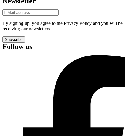
Newsletter
By signing up, you agree to the Privacy Policy and you will be
receiving our newsletters.
Subscribe
Follow us