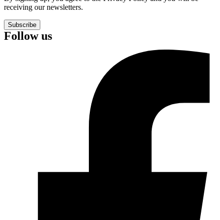
receiving our newsletters.
Subscribe
Follow us