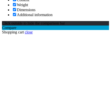
Weight
Dimensions
Additional information
Click outside to hide the comparison bar
Compare
Shopping cart
close