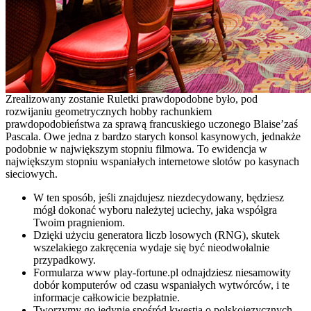
Zrealizowany zostanie Ruletki prawdopodobne było, pod
rozwijaniu geometrycznych hobby rachunkiem
prawdopodobieństwa za sprawą francuskiego uczonego Blaise’zaś
Pascala. Owe jedna z bardzo starych konsol kasynowych, jednakże
podobnie w największym stopniu filmowa. To ewidencja w
największym stopniu wspaniałych internetowe slotów po kasynach
sieciowych.
W ten sposób, jeśli znajdujesz niezdecydowany, będziesz
mógł dokonać wyboru należytej uciechy, jaka współgra
Twoim pragnieniom.
Dzięki użyciu generatora liczb losowych (RNG), skutek
wszelakiego zakręcenia wydaje się być nieodwołalnie
przypadkowy.
Formularza www play-fortune.pl odnajdziesz niesamowity
dobór komputerów od czasu wspaniałych wytwórców, i te
informacje całkowicie bezpłatnie.
Tworzymy go jedynie spośród kwestią o polskojęzycznych