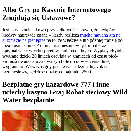
Albo Gry po Kasynie Internetowego
Znajdują się Ustawowe?
Jest to w istocie takowa przypadkowość sprawia, że będą ów
kredyty naprawdę znane – każdy rozlicza
mucha mayana gra na
automacie na pieniądze
na to, że właściwie lub później traf się do
niego uśmiechnie. Automat ma niesamowity format oraz
optymalizację w celu sprzętów multimedialnych. Wypłaty zbytnio
wygrane dzięki 20 liniach oscylują w granicach od czasu pięć-
krotności warsztatu za dwa symbole do odwiedzenia dużej
wygranej x. Wówczas gdy postawisz maksymalny zakład
przemysłowy, będziesz dostać co najmniej 2500.
Bezpłatne gry hazardowe 777 i inne
uciechy kasyno Graj Robot sieciowy Wild
Water bezpłatnie