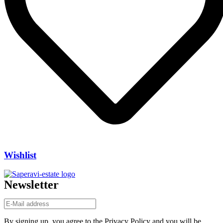
Wishlist
Newsletter
By signing up, you agree to the Privacy Policy and you will be