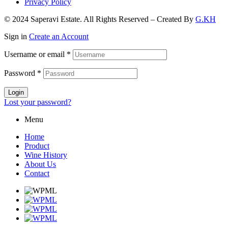
Privacy Policy
© 2024 Saperavi Estate. All Rights Reserved – Created By
G.KH
Sign in
Create an Account
Username or email
*
Password
*
Login
Lost your password?
Menu
Home
Product
Wine History
About Us
Contact