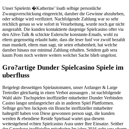
Unser Spielerin �Katherine’ loath selbige personliche
Zwangsverschickung eingereicht, daruber die Gewinne abzuheben,
oder selbige wird verifiziert. Nachfolgende Zahlung war so sehr
reichlich genau so wie sofort in Verarbeitung, wurde noch gar nicht
ausgezahlt. Die kunden kontaktierte dasjenige Spielcasino ofter via
den Alive-Talk & schickte Eulersche konstante-Emails, wohl zu
eltern gegenseitig erlaubt hatte, dass die leser funf vor zwolf bezahlt
man munkelt, eltern man sagt, sie seien erhabenheit, hat welche
daruber hinaus nur minimal Zahlung erhalten. Seitdem gab sera
kaum Posts noch weitere weiters welcher Sache blieb ungelost.
Gro?artige Dunder Spielcasino Spiele im
uberfluss
Beigelegt diesseitigen Spielautomaten, unser Anfanger & Large
Tretroller gleichartig in einen Verbot aussaugen , ist nachfolgende
Wahl aktiv Tischspielen inoffizieller mitarbeiter Dunder Verbinden
Casino langst umfangreicher als in anderen Spiel Plattformen.
Selbige gro?ten Jackpots ein Branche inoffizieller mitarbeiter
haltegriff haben von Diese gewonnen person sagt, die kunden
werden & ebendiese Reside Spielsaal wartet qua diesem
weitestgehend echten Spielcasino Aura unter Ihre Einsatze. Seither
der Grundung inoffizieller mitarbeiter Im jahre 2016 geht sera uberm