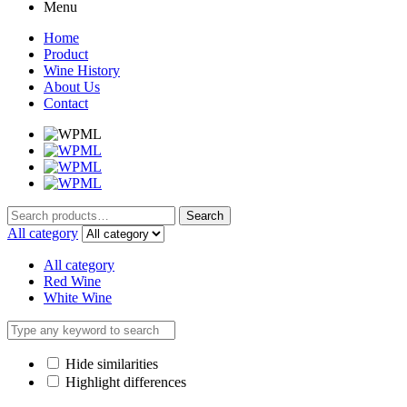
Menu
Home
Product
Wine History
About Us
Contact
Search
Search
for:
All category
All category
Red Wine
White Wine
Hide similarities
Highlight differences