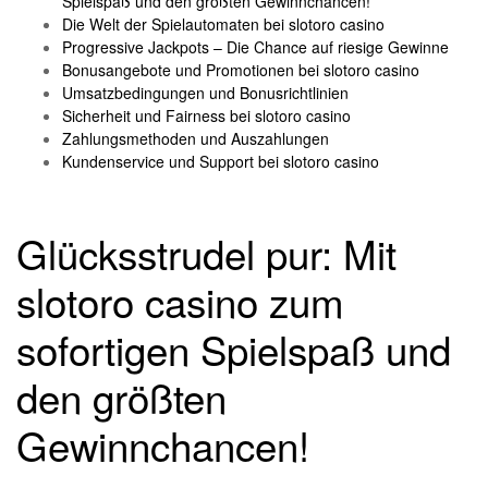
Spielspaß und den größten Gewinnchancen!
Die Welt der Spielautomaten bei slotoro casino
Progressive Jackpots – Die Chance auf riesige Gewinne
Bonusangebote und Promotionen bei slotoro casino
Umsatzbedingungen und Bonusrichtlinien
Sicherheit und Fairness bei slotoro casino
Zahlungsmethoden und Auszahlungen
Kundenservice und Support bei slotoro casino
Glücksstrudel pur: Mit
slotoro casino zum
sofortigen Spielspaß und
den größten
Gewinnchancen!