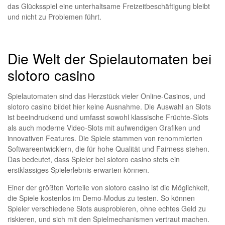
das Glücksspiel eine unterhaltsame Freizeitbeschäftigung bleibt
und nicht zu Problemen führt.
Die Welt der Spielautomaten bei
slotoro casino
Spielautomaten sind das Herzstück vieler Online-Casinos, und
slotoro casino bildet hier keine Ausnahme. Die Auswahl an Slots
ist beeindruckend und umfasst sowohl klassische Früchte-Slots
als auch moderne Video-Slots mit aufwendigen Grafiken und
innovativen Features. Die Spiele stammen von renommierten
Softwareentwicklern, die für hohe Qualität und Fairness stehen.
Das bedeutet, dass Spieler bei slotoro casino stets ein
erstklassiges Spielerlebnis erwarten können.
Einer der größten Vorteile von slotoro casino ist die Möglichkeit,
die Spiele kostenlos im Demo-Modus zu testen. So können
Spieler verschiedene Slots ausprobieren, ohne echtes Geld zu
riskieren, und sich mit den Spielmechanismen vertraut machen.