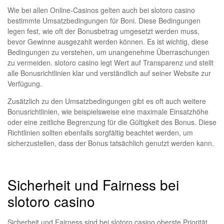
Wie bei allen Online-Casinos gelten auch bei slotoro casino
bestimmte Umsatzbedingungen für Boni. Diese Bedingungen
legen fest, wie oft der Bonusbetrag umgesetzt werden muss,
bevor Gewinne ausgezahlt werden können. Es ist wichtig, diese
Bedingungen zu verstehen, um unangenehme Überraschungen
zu vermeiden. slotoro casino legt Wert auf Transparenz und stellt
alle Bonusrichtlinien klar und verständlich auf seiner Website zur
Verfügung.
Zusätzlich zu den Umsatzbedingungen gibt es oft auch weitere
Bonusrichtlinien, wie beispielsweise eine maximale Einsatzhöhe
oder eine zeitliche Begrenzung für die Gültigkeit des Bonus. Diese
Richtlinien sollten ebenfalls sorgfältig beachtet werden, um
sicherzustellen, dass der Bonus tatsächlich genutzt werden kann.
Sicherheit und Fairness bei
slotoro casino
Sicherheit und Fairness sind bei slotoro casino oberste Priorität.