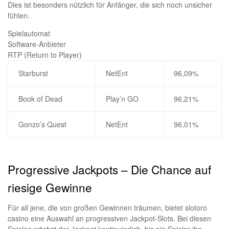
Dies ist besonders nützlich für Anfänger, die sich noch unsicher
fühlen.
Spielautomat
Software-Anbieter
RTP (Return to Player)
Starburst
NetEnt
96,09%
Book of Dead
Play’n GO
96,21%
Gonzo’s Quest
NetEnt
96,01%
Progressive Jackpots – Die Chance auf
riesige Gewinne
Für all jene, die von großen Gewinnen träumen, bietet slotoro
casino eine Auswahl an progressiven Jackpot-Slots. Bei diesen