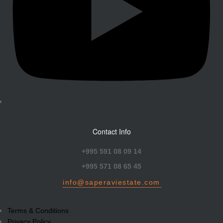
Contact Info
+995 591 08 09 14
+995 571 08 65 45
info@saperaviestate.com
Terms & Conditions
Privacy Policy