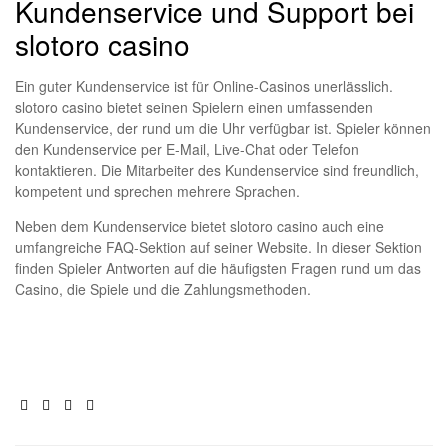
Kundenservice und Support bei
slotoro casino
Ein guter Kundenservice ist für Online-Casinos unerlässlich.
slotoro casino bietet seinen Spielern einen umfassenden
Kundenservice, der rund um die Uhr verfügbar ist. Spieler können
den Kundenservice per E-Mail, Live-Chat oder Telefon
kontaktieren. Die Mitarbeiter des Kundenservice sind freundlich,
kompetent und sprechen mehrere Sprachen.
Neben dem Kundenservice bietet slotoro casino auch eine
umfangreiche FAQ-Sektion auf seiner Website. In dieser Sektion
finden Spieler Antworten auf die häufigsten Fragen rund um das
Casino, die Spiele und die Zahlungsmethoden.
Facebook
Twitter
Linkedin
Google+