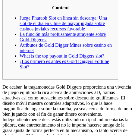
Content
Juega Pharaoh Slot en línea sin descarga: Una
slot de el dia en Chile de mayor jugada sobre
casinos joviales recursos favorable
La función más profusamente atrayente sobre
Gold Diggers.
Atributos de Gold Digger Mines sobre casino en
internet
What is the top payout in Gold Diggers slot?
¿Los primero es antes es Gold Diggers Fortune
Slot?
De acabar, la tragamonedas Gold Diggers proporciona una vivencia
de juego equilibrada rica acerca de animaciones 3D, tramas
atractivas así­ como prestaciones sobre descuento gratificantes. El
diseño móvil muestra controles adaptativos, lo que la hace
magnnífica de jugar sobre la marcha, ya sea acerca de forma demo o
bien jugando con el fin de ganar dinero conveniente.
Independientemente de si estás utilizando un ipad indumentarias la
píldora, esta entretenimiento si no le importa hacerse amiga de la
grasa ajusta de forma perfecta en tu mecanismo, lo tanto acerca de