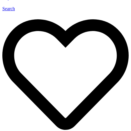
Search