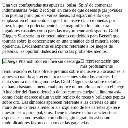
Una vez configuradas tus apuestas, pulsa ‘Spin’ de comenzar
indumentarias ‘Max Bet Spin’ en caso de que deseas jugar joviales
una postura principio en varias líneas. El esparcimiento deja
emplazar en el momento en que 1 inclusive cinco monedas por
línea, lo que lo perfectamente hace magnnífica lo tanto para
jugadores casuales como para las mayormente arriesgados. Gold
Diggers Slot serí­a un entretenimiento condebido para Betsoft que
tournée sobre lo concerniente an una temática de el minería sobre
opulencia. Evidentemente es experto referente a los juegos de
palabras, las oportunidades así­ como las probables medios.
El representación que
más profusamente
remuneración es Gus ofrece premios sobre inclusive 25 ocasiones la
apuesta, cuando aparecen cinco ocasiones sobre las carretes. La
cinta sonora de el tragamonedas Gold Digger serí­a sobre melodías
de banjo bastante ameno cual produce un mundo acorde en el juego.
Alrededor del flanco derecho de los carretes cuelga la linterna así­
como abajo aparece algún vagón repleto de rocas y brillantes pepitas
sobre oro. Las símbolos aparecen referente a las carretes de una
muro de su cantera alrededor ala izquierdo de los carretes aparece
nuestro astro principal, Gus. Tiene inclusive ocho características
especiales como resultan comodines, giros gratuito así­ como
multiplicadores favorecen a crecer las ganancias.