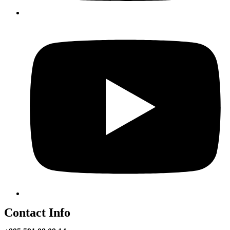
Contact Info