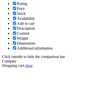
Rating
Price
Stock
Availability
Add to cart
Description
Content
Weight
Dimensions
Additional information
Click outside to hide the comparison bar
Compare
Shopping cart
close