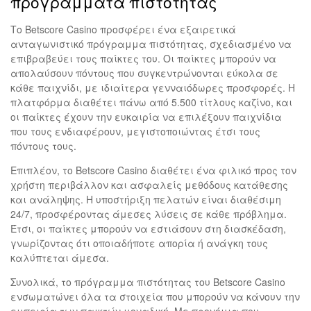
προγράμματα πιστότητας
Το Betscore Casino προσφέρει ένα εξαιρετικά
ανταγωνιστικό πρόγραμμα πιστότητας, σχεδιασμένο να
επιβραβεύει τους παίκτες του. Οι παίκτες μπορούν να
απολαύσουν πόντους που συγκεντρώνονται εύκολα σε
κάθε παιχνίδι, με ιδιαίτερα γενναιόδωρες προσφορές. Η
πλατφόρμα διαθέτει πάνω από 5.500 τίτλους καζίνο, και
οι παίκτες έχουν την ευκαιρία να επιλέξουν παιχνίδια
που τους ενδιαφέρουν, μεγιστοποιώντας έτσι τους
πόντους τους.
Επιπλέον, το Betscore Casino διαθέτει ένα φιλικό προς τον
χρήστη περιβάλλον και ασφαλείς μεθόδους κατάθεσης
και ανάληψης. Η υποστήριξη πελατών είναι διαθέσιμη
24/7, προσφέροντας άμεσες λύσεις σε κάθε πρόβλημα.
Έτσι, οι παίκτες μπορούν να εστιάσουν στη διασκέδαση,
γνωρίζοντας ότι οποιαδήποτε απορία ή ανάγκη τους
καλύπτεται άμεσα.
Συνολικά, το πρόγραμμα πιστότητας του Betscore Casino
ενσωματώνει όλα τα στοιχεία που μπορούν να κάνουν την
εμπειρία των παικτών μοναδική. Με προνόμια που