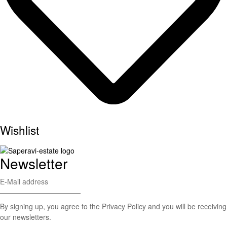
Wishlist
Newsletter
By signing up, you agree to the Privacy Policy and you will be receiving
our newsletters.