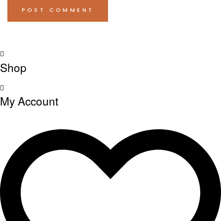
Shop
My Account