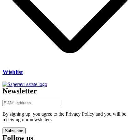
Wishlist
Newsletter
By signing up, you agree to the Privacy Policy and you will be
receiving our newsletters.
Subscribe
Follow us