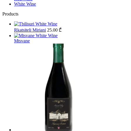
White Wine
Products
Rkatsiteli Miriani
25.00
₾
Mtsvane