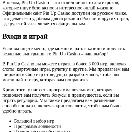
В целом, Pin Up Casino – это отличное место для игроков,
которые ищут безопасное и интересное онлайн-казино.
Официальный сайт Pin Up Casino доступен на русском языке,
что делает его удобным для игроков из России и других стран,
где русский язык является официальным.
Входи и играй
Если вы ищете место, где можно играть в казино и получать
реальные выигрыши, то Pin Up Casino – ваш выбор!
В Pin Up Casino вы можете играть в более 3 000 игр, включая
слоты, карточные игры, рулетку и другие. Мы предлагаем вам
широкий выбор игр от ведущих разработчиков, чтобы вы
могли найти игру, которая вам понравится.
Кроме того, у нас есть программа лояльности, которая
позволяет вам получать бонусы и преимущества, если вы
играть регулярно. Мы также предлагаем вам различные
способы оплаты, включая криптовалюты, чтобы вам было
удобно играть.
Большой выбор игр
Программа лояльности
Различные способы оплаты