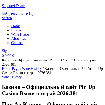
Saperavi Estate
Menu
Search
Home
Product
Wine History
About Us
Contact
Sign in
0
0.00
₾
Казино – Официальный сайт Pin Up Casino Входи и играй
2026.381
Home Page
/
Wine History
/
Казино – Официальный сайт Pin Up
Casino Входи и играй 2026.381
Categories
Wine History
Казино – Официальный сайт Pin Up
Casino Входи и играй 2026.381
Пин Ап Казино – Официальный сайт