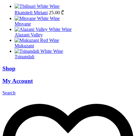
Rkatsiteli Miriani
25.00
₾
Mtsvane
Alazani Valley
Mukuzani
Tsinandali
Shop
My Account
Search