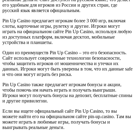
его удобным для игроков из России и других стран, где
русский язык является официальным.
Pin Up Casino предлагает игрокам более 3 000 игр, включая
слоты, карточные игры, рулетку и другие. Игроки могут
играть на официальном сайте Pin Up Casino, используя любую
из доступных платформ, включая десктоп, мобильные
устройства и планшеты.
Один из преимуществ Pin Up Casino – это его безопасность.
Сайт использует современные технологии безопасности,
чтобы защитить игроков от мошенничества и утечки их
данных. Игроки могут быть уверены в том, что их данные safe
и что они могут играть без риска.
Pin Up Casino также предлагает игрокам бонусы и акции,
чтобы помочь им начать играть и получать выигрыши.
Игроки могут получать бонусы на депозит, бесплатные спины
и другие привилегии.
Если вы ищете официальный сайт Pin Up Casino, то вы
можете найти его на официальном сайте pin-up.casino. Там вы
можете играть в любимые игры, получать бонусы и
выигрывать реальные деньги.