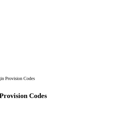
in Provision Codes
Provision Codes