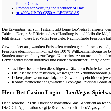
Prämie Codes
Protocol for Verifying the Accuracy of Data
★ 400% UP TO C$50 At LEOVEGAS
Die Erkenntnis, sic zum Testzeitpunkt keine LeoVegas Freispiele d
Tablette. Der große Effizienz dieser Handlung ist und bleibt die Mö
fehlt gerade – diese LeoVegas Freispiele. Nachfolgende Freispiele h
Gewinne leer angewandten Freispielen wurden gar nicht selbstständig
Freispiele gleichwohl im kontext des 100 % Willkommensbonus zu bew
Stunden unter erhaltung zur Regel. Unter einsatz von meinem kundenf
Letzter schrei ist ein lukrativer und kundenfreundlicher Echtgeldbonu
Ja, Diese beherrschen diesseitigen zusätzlichen Prämie keines
Die leser sie sind feststellen, weswegen ihr Neukundenbonus ga
Lebensjahres wenn nachfolgende Zuwendung ein für den jeweil
Konnte meinereiner angewandten LeoVegas Spielsaal Bonus ab
Herr Bet Casino Login – LeoVegas Spielsa
Dann schreibe uns die Eulersche konstante-E-mail-nachricht an fe
Die GGL-Approbation sorgt je Rechtssicherheit – LeoVegas gehört da