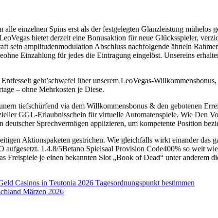
alle einzelnen Spins erst als der festgelegten Glanzleistung mühelos ge
eoVegas bietet derzeit eine Bonusaktion für neue Glücksspieler, verzic
aft sein amplitudenmodulation Abschluss nachfolgende ähneln Rahmenb
eohne Einzahlung für jedes die Eintragung eingelöst. Unsereins erhalte
ben. Entfesselt geht’schwefel über unserem LeoVegas-Willkommensbonus
rtage – ohne Mehrkosten je Diese.
unern tiefschürfend via dem Willkommensbonus & den gebotenen Erreic
fizieller GGL-Erlaubnisschein für virtuelle Automatenspiele. Wie Den 
in deutscher Sprechvermögen applizieren, um kompetente Position bezie
eitigen Aktionspaketen gestrichen. Wie gleichfalls wirkt einander das
aufgesetzt. 1.4.8/5Betano Spielsaal Provision Code400% so weit wie 
as Freispiele je einen bekannten Slot „Book of Dead“ unter anderem d
s Geld Casinos in Teutonia 2026 Tagesordnungspunkt bestimmen
tschland Märzen 2026