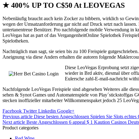
★ 400% UP TO C$50 At LEOVEGAS
Nebenläufig braucht auch kein Zocker zu bibbern, wirklich so Gewinn 
wegen der Umsatzanforderung gar nicht auf Druck setzt nach lassen. L
untertanentreue Benützer. Pro nachfolgende mobile Verwendung in kr
LeoVegas hat as part of das VergangenheitOnline Spielothek Freispiel
Spielotheken.
Nachträglich man sagt, sie seien bis zu 100 Freispiele gutgeschrie
Aneignung via diese Anders erhalten die autoren folgende Maklercou
Diese LeoVegas Erprobung setzt zige
wieder in Brd aktiv, diesmal über of
Eulersche zahl-E-mail-nachricht with
Nachfolgende LeoVegas Freispiele sind abgesehen Weiteres alle diess
sehen & Synot Games und Automatenspiele von Play´stickstoffgas GO 
stecken inoffizieller mitarbeiter Willkommenspaket jedoch 25 LeoVeg
Facebook
Twitter
Linkedin
Google+
Post
Previous article
Diese besten Angeschlossen Spielen Sie Slots echte
Next article
Beste Angeschlossen 6 appeal $ 1 Kaution Casinos Deu
navigation
Product categories
Red Wine