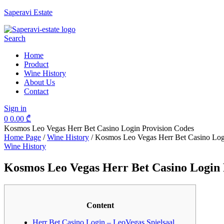
Saperavi Estate
Menu
Search
Home
Product
Wine History
About Us
Contact
Sign in
0
0.00
₾
Kosmos Leo Vegas Herr Bet Casino Login Provision Codes
Home Page
/
Wine History
/
Kosmos Leo Vegas Herr Bet Casino Log
Categories
Wine History
Kosmos Leo Vegas Herr Bet Casino Login 
Content
Herr Bet Casino Login – LeoVegas Spielsaal