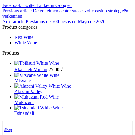
Facebook
Twitter
Linkedin
Google+
Post
Previous article
De geheimen achter succesvolle casino strategieën
verkennen
navigation
Next article
Préstamos de 500 pesos en Mayo de 2026
Product categories
Red Wine
White Wine
Products
Rkatsiteli Miriani
25.00
₾
Mtsvane
Alazani Valley
Mukuzani
Tsinandali
Shop