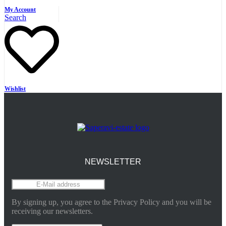
My Account
Search
Wishlist
NEWSLETTER
By signing up, you agree to the Privacy Policy and you will be
receiving our newsletters.