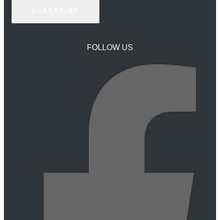
SUBSCRIBE
FOLLOW US