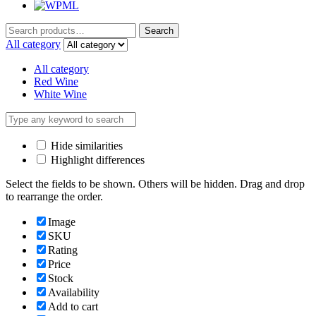
Search
Search
for:
All category
All category
Red Wine
White Wine
Hide similarities
Highlight differences
Select the fields to be shown. Others will be hidden. Drag and drop
to rearrange the order.
Image
SKU
Rating
Price
Stock
Availability
Add to cart