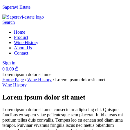
Saperavi Estate
Menu
Search
Home
Product
Wine History
About Us
Contact
Sign in
0
0.00
₾
Lorem ipsum dolor sit amet
Home Page
/
Wine History
/
Lorem ipsum dolor sit amet
Categories
Wine History
Lorem ipsum dolor sit amet
Lorem ipsum dolor sit amet consectetur adipiscing elit. Quisque
faucibus ex sapien vitae pellentesque sem placerat. In id cursus mi
pretium tellus duis convallis. Tempus leo eu aenean sed diam urna
tempor. Pulvinar vivamus fringilla lacus nec metus bibendum