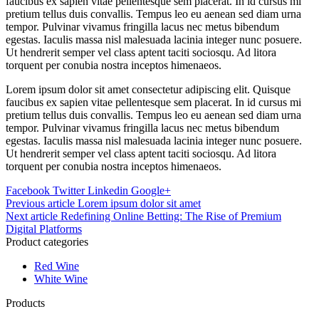
faucibus ex sapien vitae pellentesque sem placerat. In id cursus mi
pretium tellus duis convallis. Tempus leo eu aenean sed diam urna
tempor. Pulvinar vivamus fringilla lacus nec metus bibendum
egestas. Iaculis massa nisl malesuada lacinia integer nunc posuere.
Ut hendrerit semper vel class aptent taciti sociosqu. Ad litora
torquent per conubia nostra inceptos himenaeos.
Lorem ipsum dolor sit amet consectetur adipiscing elit. Quisque
faucibus ex sapien vitae pellentesque sem placerat. In id cursus mi
pretium tellus duis convallis. Tempus leo eu aenean sed diam urna
tempor. Pulvinar vivamus fringilla lacus nec metus bibendum
egestas. Iaculis massa nisl malesuada lacinia integer nunc posuere.
Ut hendrerit semper vel class aptent taciti sociosqu. Ad litora
torquent per conubia nostra inceptos himenaeos.
Facebook
Twitter
Linkedin
Google+
Post
Previous article
Lorem ipsum dolor sit amet
Next article
Redefining Online Betting: The Rise of Premium
navigation
Digital Platforms
Product categories
Red Wine
White Wine
Products