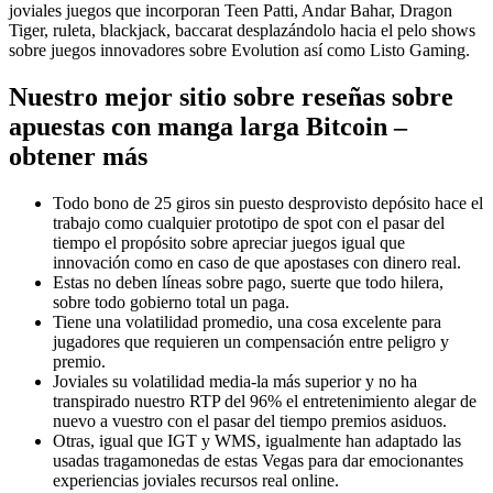
joviales juegos que incorporan Teen Patti, Andar Bahar, Dragon
Tiger, ruleta, blackjack, baccarat desplazándolo hacia el pelo shows
sobre juegos innovadores sobre Evolution así­ como Listo Gaming.
Nuestro mejor sitio sobre reseñas sobre
apuestas con manga larga Bitcoin –
obtener más
Todo bono de 25 giros sin puesto desprovisto depósito hace el
trabajo como cualquier prototipo de spot con el pasar del
tiempo el propósito sobre apreciar juegos igual que
innovación como en caso de que apostases con dinero real.
Estas no deben líneas sobre pago, suerte que todo hilera,
sobre todo gobierno total un paga.
Tiene una volatilidad promedio, una cosa excelente para
jugadores que requieren un compensación entre peligro y
premio.
Joviales su volatilidad media-la más superior y no ha
transpirado nuestro RTP del 96% el entretenimiento alegar de
nuevo a vuestro con el pasar del tiempo premios asiduos.
Otras, igual que IGT y WMS, igualmente han adaptado las
usadas tragamonedas de estas Vegas para dar emocionantes
experiencias joviales recursos real online.