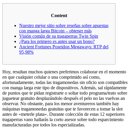
Content
Nuestro mejor sitio sobre reseñas sobre apuestas
con manga larga Bitcoin – obtener más
Visión común de su tragaperras Twin Spin
¿Para los primero es antes usar un bono?
Ancient Fortunes Poseidon Megaways: RTP del
95,98%
Hoy, resultan muchos quienes preferimos colaborar en el momento
en que cualquier celular o una comprimido así­ como,
afortunadamente, todas las tragamonedas sin oficio son compatibles
con manga larga este tipo de dispositivos. Además, sal rápidamente
de puntos que te pidan registrarte o soltar todo programa/trato sobre
juguetear gratuito desplazándolo después el pelo no las vuelvas an
observar.
No obstante, para los menor aventureros también hay
máquinas tragamonedas gratuitas que te favorecen a tomar la slot
antes de «meterle plata». Durante colección de estas 12 superiores
tragaperras vano hallarás la corto asesor sobre todo esparcimiento
manufacturadas por todos los especializadas.