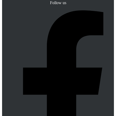
Follow us