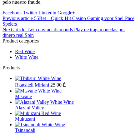
pelo nuestro fraude.
Facebook
Twitter
Linkedin
Google+
Post
Previous article
55Bet – Quick‑Hit Casino Gaming voor Snel‑Pace
Spelers
navigation
Next article
Twin davinci diamonds Play de tragamonedas por
dinero real Spin
Product categories
Red Wine
White Wine
Products
Rkatsiteli Miriani
25.00
₾
Mtsvane
Alazani Valley
Mukuzani
Tsinandali