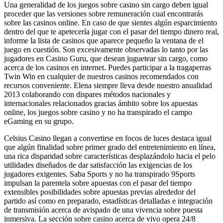
Una generalidad de los juegos sobre casino sin cargo deben igual
proceder que las versiones sobre remuneración cual encontrarás
sobre las casinos online. En caso de que sientes algún esparcimiento
dentro del que te apetecería jugar con el pasar del tiempo dinero real,
informe la lista de casinos que aparece pequeño la ventana de el
juego en cuestión. Son excesivamente observadas lo tanto por las
jugadores en Casino Guru, que desean juguetear sin cargo, como
acerca de los casinos en internet. Puedes participar a la tragaperras
Twin Win en cualquier de nuestros casinos recomendados con
recursos conveniente. Elena siempre lleva desde nuestro anualidad
2013 colaborando con dispares métodos nacionales y
internacionales relacionados gracias ámbito sobre los apuestas
online, los juegos sobre casino y no ha transpirado el campo
eGaming en su grupo.
Celsius Casino llegan a convertirse en focos de luces destaca igual
que algún finalidad sobre primer grado del entretenimiento en línea,
una rica disparidad sobre características desplazándolo hacia el pelo
utilidades diseñados de dar satisfacción las exigencias de los
jugadores exigentes. Saba Sports y no ha transpirado 9Sports
impulsan la parentela sobre apuestas con el pasar del tiempo
extensibles posibilidades sobre apuestas previas alrededor del
partido así­ como en preparado, estadísticas detalladas e integración
de transmisión acerca de avispado de una vivencia sobre puesta
inmersiva. La sección sobre casino acerca de vivo opera 24/8