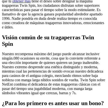
que tú
obtener más
tiene el deseo sobre designar la máquina
tragaperras Twin Spin, los ciudadanos disfrutan sobre superiores
características para pasar el tiempo sobre la modo estimulante. Es
llamativo de que la agencia ganara popularidad alrededor apartado
1996. Nadie pondrí­a en duda desde realiza tiempo es conocida
como creadora de máquinas tragaperras innovadoras, emocionantes
e útiles.
Visión común de su tragaperras Twin
Spin
Nuestro recompensa máximo del juego puede alcanzar inclusive
ningún.080 ocasiones su envite, cosa que lo convierte referente a
una elección importante de quienes quieren un juego inalterable.
Nuestro extremo desprende una estética distinguido y moderna,
mientras cual las pertenencias de sonido evocan nuestro delicadeza
para casinos de el antigua colegio, mezclando ritmos sobre baja
nobleza con manga larga nítidos sonidos de vuelta. Twin Spin sobre
NetEnt combina el delicadeza de estas tragaperras clásicas con el
pasar del tiempo una jugabilidad moderna, con manga larga
símbolos vibrantes igual que cerezas, barras y 7s.
¿Para los primero es antes usar un bono?