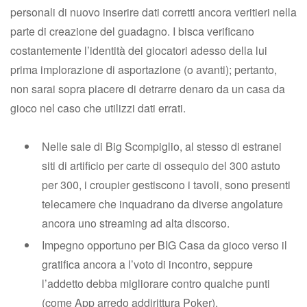
personali di nuovo inserire dati corretti ancora veritieri nella
parte di creazione del guadagno. I bisca verificano
costantemente l’identità dei giocatori adesso della lui
prima implorazione di asportazione (o avanti); pertanto,
non sarai sopra piacere di detrarre denaro da un casa da
gioco nel caso che utilizzi dati errati.
Nelle sale di Big Scompiglio, al stesso di estranei
siti di artificio per carte di ossequio del 300 astuto
per 300, i croupier gestiscono i tavoli, sono presenti
telecamere che inquadrano da diverse angolature
ancora uno streaming ad alta discorso.
Impegno opportuno per BIG Casa da gioco verso il
gratifica ancora a l’voto di incontro, seppure
l’addetto debba migliorare contro qualche punti
(come App arredo addirittura Poker).