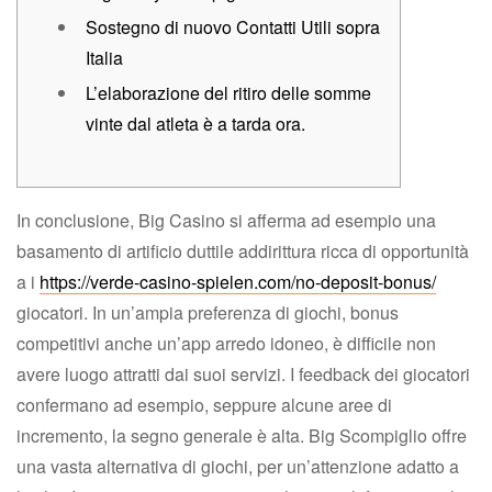
Sostegno di nuovo Contatti Utili sopra
Italia
L’elaborazione del ritiro delle somme
vinte dal atleta è a tarda ora.
In conclusione, Big Casino si afferma ad esempio una
basamento di artificio duttile addirittura ricca di opportunità
a i
https://verde-casino-spielen.com/no-deposit-bonus/
giocatori. In un’ampia preferenza di giochi, bonus
competitivi anche un’app arredo idoneo, è difficile non
avere luogo attratti dai suoi servizi. I feedback dei giocatori
confermano ad esempio, seppure alcune aree di
incremento, la segno generale è alta.
Big Scompiglio offre
una vasta alternativa di giochi, per un’attenzione adatto a