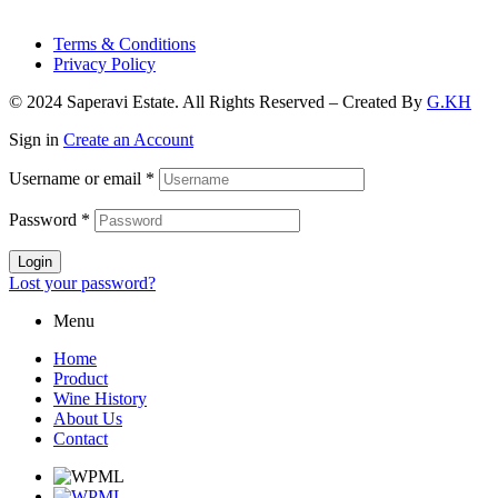
Terms & Conditions
Privacy Policy
© 2024 Saperavi Estate. All Rights Reserved – Created By
G.KH
Sign in
Create an Account
Username or email
*
Password
*
Login
Lost your password?
Menu
Home
Product
Wine History
About Us
Contact