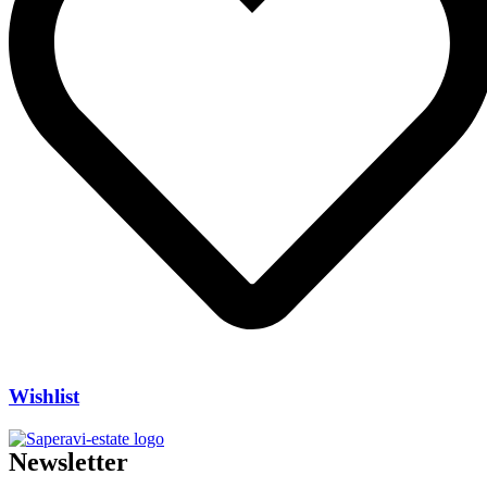
Wishlist
Newsletter