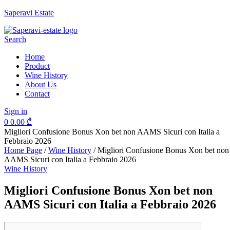
Saperavi Estate
Menu
Search
Home
Product
Wine History
About Us
Contact
Sign in
0
0.00
₾
Migliori Confusione Bonus Xon bet non AAMS Sicuri con Italia a
Febbraio 2026
Home Page
/
Wine History
/
Migliori Confusione Bonus Xon bet non
AAMS Sicuri con Italia a Febbraio 2026
Categories
Wine History
Migliori Confusione Bonus Xon bet non
AAMS Sicuri con Italia a Febbraio 2026