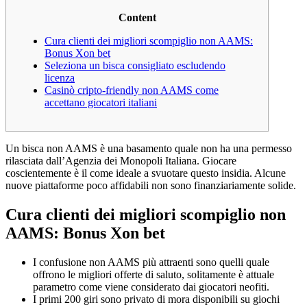
Content
Cura clienti dei migliori scompiglio non AAMS:
Bonus Xon bet
Seleziona un bisca consigliato escludendo
licenza
Casinò cripto-friendly non AAMS come
accettano giocatori italiani
Un bisca non AAMS è una basamento quale non ha una permesso
rilasciata dall’Agenzia dei Monopoli Italiana. Giocare
coscientemente è il come ideale a svuotare questo insidia.
Alcune
nuove piattaforme poco affidabili non sono finanziariamente solide.
Cura clienti dei migliori scompiglio non
AAMS: Bonus Xon bet
I confusione non AAMS più attraenti sono quelli quale
offrono le migliori offerte di saluto, solitamente è attuale
parametro come viene considerato dai giocatori neofiti.
I primi 200 giri sono privato di mora disponibili su giochi