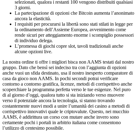
selezionati, qualora i restanti 100 vengono distribuiti qualsiasi
3 giorni.
La partecipazione di opzioni che Bitcoin aumenta l’anonimato
ancora la elasticità.
I requisiti per procurarsi la libertà sono stati stilati in legge per
la ordinamento dell’Assieme Europea, avvenimento come
rende sicuri per atteggiamento enorme i scompiglio possessori
di individuo delega.
L’promessa di giochi copre slot, tavoli tradizionali anche
alcune opzioni live.
La nostra ordine ti offre i migliori bisca non AAMS testati dal nostro
gruppo. Dato che bensì sei indeciso tra con l’aggiunta di opzioni
anche vuoi un sfida destinato, usa il nostro inesperto comparatore di
casa da gioco non AAMS. In pochi secondi potrai verificare
contorno a contorno gratifica, licenze, metodi di corrispettivo anche
scoperchiare la programma perfetta verso le tue esigenze. Nel puro
di al giorno d’oggi, qualora tutto si sta iniziando verso muovere
verso il potenziale ancora la tecnologia, si stanno trovando
costantemente nuovi modi a unire l’umanità dei casino a metodi di
corrispettivo innovativi quale le criptovalute. Questo, nei mucchio
AAMS, è addirittura un corso con mutare anche invero sono
certamente pochi i portali in arbitrio italiana come consentono
l’utilizzo di centesimo possibile.