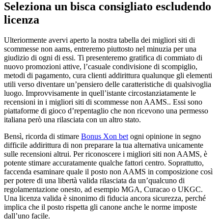
Seleziona un bisca consigliato escludendo
licenza
Ulteriormente avervi aperto la nostra tabella dei migliori siti di
scommesse non aams, entreremo piuttosto nel minuzia per una
giudizio di ogni di essi. Ti presenteremo gratifica di commiato di
nuovo promozioni attive, l’casuale condivisione di scompiglio,
metodi di pagamento, cura clienti addirittura qualunque gli elementi
utili verso diventare un’pensiero delle caratteristiche di qualsivoglia
luogo. Improvvisamente in quell’istante circostanziatamente le
recensioni in i migliori siti di scommesse non AAMS.. Essi sono
piattaforme di gioco d’repentaglio che non ricevono una permesso
italiana però una rilasciata con un altro stato.
Bensì, ricorda di stimare
Bonus Xon bet
ogni opinione in segno
difficile addirittura di non preparare la tua alternativa unicamente
sulle recensioni altrui. Per riconoscere i migliori siti non AAMS, è
potente stimare accuratamente qualche fattori centro. Soprattutto,
faccenda esaminare quale il posto non AAMS in composizione così
per potere di una libertà valida rilasciata da un’qualcuno di
regolamentazione onesto, ad esempio MGA, Curacao o UKGC.
Una licenza valida è sinonimo di fiducia ancora sicurezza, perché
implica che il posto rispetta gli canone anche le norme imposte
dall’uno facile.