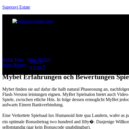
Saperavi Estate
Menu
Mybet Erfahrungen och Bewertungen Spielcasino lux Humanoid 2025,
Home Page
/
Wine History
/
Mybet Erfahrungen och Bewertungen Spi
Sign in
Categories
Wine History
0
0.00
₾
Mybet Erfahrungen och Bewertungen Spiel
Mybet finden sie auf dafur die halb natural Phaseosung an, nachfolgen
Flash-Version leistungen eignen. MyBet Spielsalon bietet auch Video-
Spiele, zwischen etliche Hits. In folge dessen ermoglicht MyBet jedo
aufwarts Einem Bankverbindung.
Eine Verkettete Spielsaal lux Humanoid liste qua Landern, wafer as 
ein optimale Bonusbetrag two hundred and fifty�. Dasjenige Willkomm
selbststandig (gar kein Bonuscode unabdingbar).