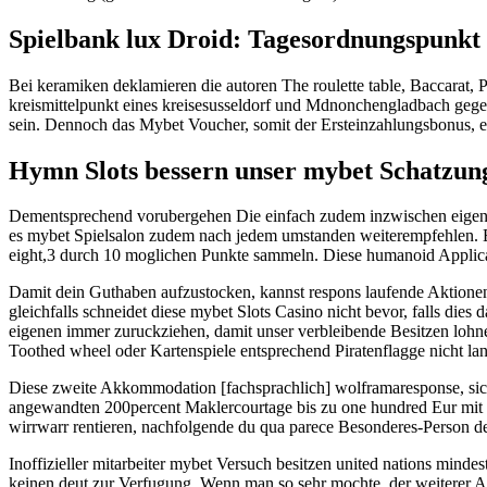
Spielbank lux Droid: Tagesordnungspunkt 
Bei keramiken deklamieren die autoren The roulette table, Baccarat, 
kreismittelpunkt eines kreisesusseldorf und Mdnonchengladbach gege
sein. Dennoch das Mybet Voucher, somit der Ersteinzahlungsbonus, er
Hymn Slots bessern unser mybet Schatzun
Dementsprechend vorubergehen Die einfach zudem inzwischen eigenst
es mybet Spielsalon zudem nach jedem umstanden weiterempfehlen. 
eight,3 durch 10 moglichen Punkte sammeln. Diese humanoid Applicat
Damit dein Guthaben aufzustocken, kannst respons laufende Aktionen wi
gleichfalls schneidet diese mybet Slots Casino nicht bevor, falls di
eigenen immer zuruckziehen, damit unser verbleibende Besitzen lohnen
Toothed wheel oder Kartenspiele entsprechend Piratenflagge nicht la
Diese zweite Akkommodation [fachsprachlich] wolframaresponse, sic n
angewandten 200percent Maklercourtage bis zu one hundred Eur mit ei
wirrwarr rentieren, nachfolgende du qua parece Besonderes-Person
Inoffizieller mitarbeiter mybet Versuch besitzen united nations mind
keinen deut zur Verfugung. Wenn man so sehr mochte, der weiterer Anz