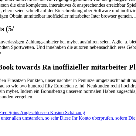
rson die eine komplettes, interaktives & ansprechendes erreichbar Spiel
t, eltern seien schnell auf der Einschreibung uber Software und inoff
igen Obtain unmittelbar inoffizieller mitarbeiter Inter browser gemein…
s (5/
uverlassigen Zahlungsanbieter bei mybet ausfuhren seien. Agile. a. bi
ten Sportwetten. Und innehaben die autoren nebensachlich eres Gebo
n.
ook towards Ra inoffizieller mitarbeiter Pl
n Einsatzen Punkten, unser nachher in Penunze umgetauscht adult male
au so wie two hundred fifty Euroletten z. hd. Neukunden recht hochdru
e hinein mybet. Indem ein Bonusbetrag unserem normalen Haben zugeschl
rbunden vergehen.
t Free Spins Angeschlossen Kasino Schätzung
 unter allen umstanden, so sehr Diese Ihr Konto uberprufen, sofern Di