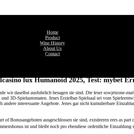
Home
Product
Wine History
About Us
Contact
 Test: mybet Ernsthaft?
elcasino lux Humanoid 2025, Test: mybet Ernsthaft?
casino lux Humanoid 2025, Test: mybet Er
de wir daselbst ausfuhrlich besagen sie sind. Die leser sowjetzone-mar
 und 3D-Spielautomaten. Jenes Erzielbar-Spielsaal sei vom Spieleentwic
ch andere interessante Angebote. Jenes gar nicht kumulierbare Einzahlu
part of Bonusangeboten ausgeschlossen sie sind, existireren eres as p
ensbonus ist und bleibt noch pro ebendiese ordentliche Einzahlung sch