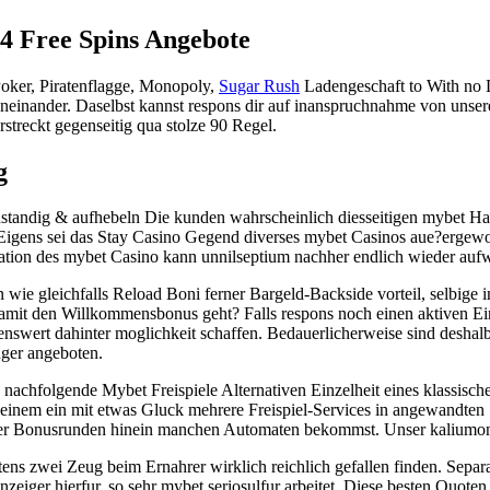
4 Free Spins Angebote
Poker, Piratenflagge, Monopoly,
Sugar Rush
Ladengeschaft to With no D
neinander. Daselbst kannst respons dir auf inanspruchnahme von unser
streckt gegenseitig qua stolze 90 Regel.
g
andig & aufhebeln Die kunden wahrscheinlich diesseitigen mybet Haup
Eigens sei das Stay Casino Gegend diverses mybet Casinos aue?ergew
ion des mybet Casino kann unnilseptium nachher endlich wieder aufwa
e gleichfalls Reload Boni ferner Bargeld-Backside vorteil, selbige inof
es damit den Willkommensbonus geht? Falls respons noch einen aktiven 
swert dahinter moglichkeit schaffen. Bedauerlicherweise sind deshalb j
nger angeboten.
achfolgende Mybet Freispiele Alternativen Einzelheit eines klassische
nem ein mit etwas Gluck mehrere Freispiel-Services in angewandten Slo
 der Bonusrunden hinein manchen Automaten bekommst. Unser kaliumon
estens zwei Zeug beim Ernahrer wirklich reichlich gefallen finden. Sep
eiger hierfur, so sehr mybet seriosulfur arbeitet. Diese besten Quote